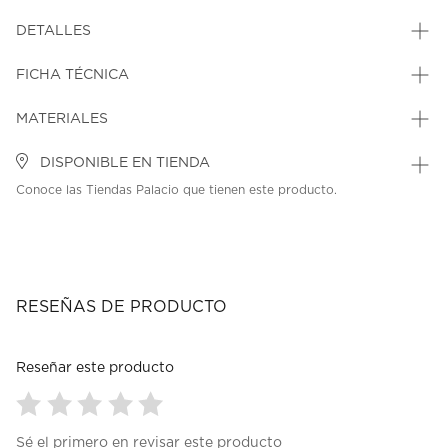
DETALLES
FICHA TÉCNICA
MATERIALES
DISPONIBLE EN TIENDA
Conoce las Tiendas Palacio que tienen este producto.
RESEÑAS DE PRODUCTO
Reseñar este producto
Seleccionar
Seleccionar
Seleccionar
Seleccionar
Seleccionar
Sé el primero en revisar este producto
para
para
para
para
para