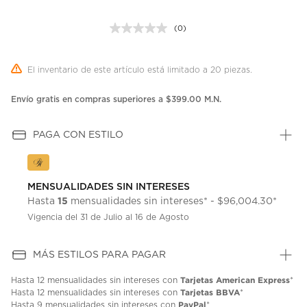
(0)
Sin
puntuación.
Enlace
en
El inventario de este artículo está limitado a 20 piezas.
la
misma
página.
Envío gratis en compras superiores a $399.00 M.N.
PAGA CON ESTILO
MENSUALIDADES SIN INTERESES
15
Hasta
mensualidades sin intereses* - $96,004.30*
Vigencia del 31 de Julio al 16 de Agosto
MÁS ESTILOS PARA PAGAR
Tarjetas American Express
Hasta
12 mensualidades
sin intereses con
*
Tarjetas BBVA
Hasta
12 mensualidades
sin intereses con
*
PayPal
Hasta
9 mensualidades
sin intereses con
*