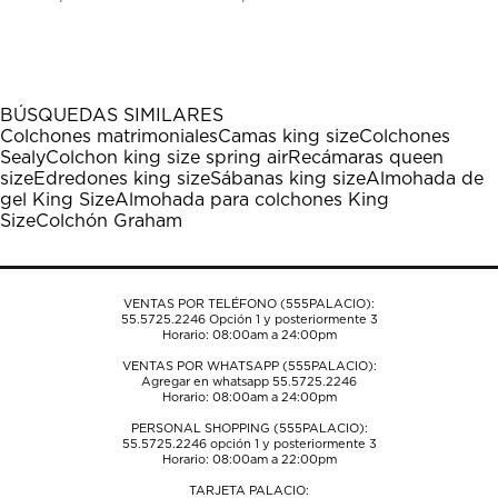
calificar
calificar
calificar
calificar
calificar
el
el
el
el
el
artículo
artículo
artículo
artículo
artículo
con
con
con
con
con
1
2
3
4
5
BÚSQUEDAS SIMILARES
estrella
estrellas.
estrellas.
estrellas.
estrellas.
Colchones matrimoniales
Camas king size
Colchones
Esta
Esta
Esta
Esta
Esta
Sealy
Colchon king size spring air
Recámaras queen
acción
acción
acción
acción
acción
size
Edredones king size
Sábanas king size
Almohada de
abrirá
abrirá
abrirá
abrirá
abrirá
gel King Size
Almohada para colchones King
el
el
el
el
el
Size
Colchón Graham
formulario
formulario
formulario
formulario
formulario
de
de
de
de
de
envío.
envío.
envío.
envío.
envío.
VENTAS POR TELÉFONO (555PALACIO):
55.5725.2246
Opción 1 y posteriormente 3
Horario: 08:00am a 24:00pm
VENTAS POR WHATSAPP (555PALACIO):
Agregar en whatsapp 55.5725.2246
Horario: 08:00am a 24:00pm
PERSONAL SHOPPING (555PALACIO):
55.5725.2246
opción 1 y posteriormente 3
Horario: 08:00am a 22:00pm
TARJETA PALACIO: