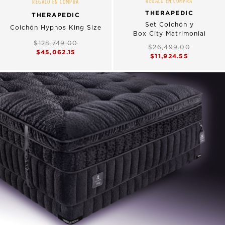
REGALO EN COMPRA
REGALO EN COMPRA
THERAPEDIC
THERAPEDIC
Set Colchón y
Colchón Hypnos King Size
Box City Matrimonial
$128,749.00
$26,499.00
$45,062.15
$11,924.55