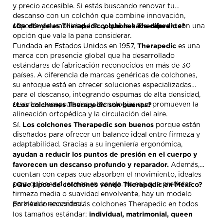
y precio accesible. Si estás buscando renovar tu
descanso con un colchón que combine innovación,
¿De dónde es Therapedic y qué la hace diferente?
colchones Therapedic
soporte y durabilidad, los
son una
opción que vale la pena considerar.
Therapedic
Fundada en Estados Unidos en 1957,
es una
marca con presencia global que ha desarrollado
estándares de fabricación reconocidos en más de 30
países. A diferencia de marcas genéricas de colchones,
su enfoque está en ofrecer soluciones especializadas
para el descanso, integrando espumas de alta densidad,
¿Los colchones Therapedic son buenos?
resortes encapsulados y tecnologías que promueven la
alineación ortopédica y la circulación del aire.
Los colchones Therapedic son buenos
Sí.
porque están
diseñados para ofrecer un balance ideal entre firmeza y
adaptabilidad. Gracias a su ingeniería ergonómica,
ayudan a reducir los puntos de presión en el cuerpo y
favorecen un descanso profundo y reparador.
Además,
cuentan con capas que absorben el movimiento, ideales
¿Que tipos de colchones vende Therapedic en México?
para quienes duermen en pareja. Ya sea que prefieras
firmeza media o suavidad envolvente, hay un modelo
para cada necesidad.
En México encontrarás colchones Therapedic en todos
individual, matrimonial, queen
los tamaños estándar: