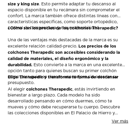
size y king size
. Esto permite adaptar tu descanso al
espacio disponible en tu recámara sin comprometer el
confort. La marca también ofrece distintas líneas con
características específicas, como soporte ortopédico,
¿Cómo son los precios de los colchones Therapedic?
control de temperatura y mayor durabilidad.
Una de las ventajas más destacadas de la marca es su
Los precios de los
excelente relación calidad-precio.
colchones Therapedic son accesibles considerando la
calidad de materiales, el diseño ergonómico y la
durabilidad.
Esto convierte a la marca en una excelente
opción tanto para quienes buscan su primer colchón
Elige Therapedic y transforma tu forma de descansar
como para quienes desean una mejora sin exceder su
presupuesto.
colchones Therapedic
Al elegir
, estás invirtiendo en
bienestar a largo plazo. Cada modelo ha sido
desarrollado pensando en cómo duermes, cómo te
mueves y cómo debe recuperarse tu cuerpo. Descubre
las colecciones disponibles en El Palacio de Hierro y
experimenta por qué Therapedic está transformando el
Ver más
descanso en México.