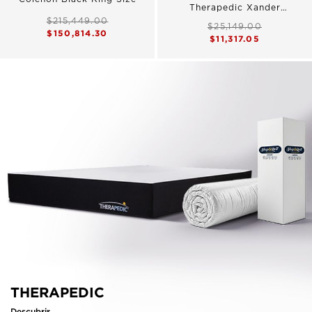
Therapedic Xander
Matrimonial
$215,449.00
$25,149.00
$150,814.30
$11,317.05
THERAPEDIC
Descubrir