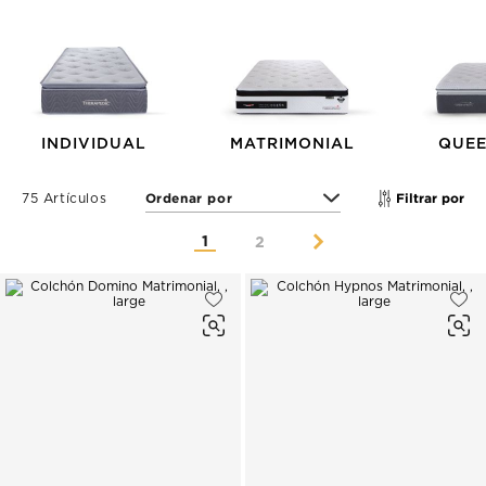
INDIVIDUAL
MATRIMONIAL
QUEE
Filtrar por
75 Artículos
1
2