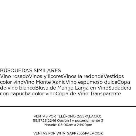
BÚSQUEDAS SIMILARES
Vino rosado
Vinos y licores
Vinos la redonda
Vestidos
color vino
Vino Monte Xanic
Vino espumoso dulce
Copa
de vino blanco
Blusa de Manga Larga en Vino
Sudadera
con capucha color vino
Copa de Vino Transparente
VENTAS POR TELÉFONO (555PALACIO):
55.5725.2246
Opción 1 y posteriormente 3
Horario: 08:00am a 24:00pm
VENTAS POR WHATSAPP (555PALACIO):