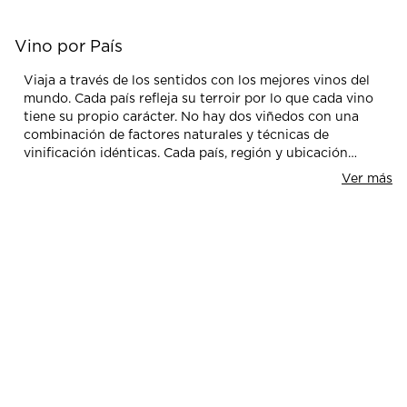
Vino por País
Viaja a través de los sentidos con los mejores vinos del
mundo. Cada país refleja su terroir por lo que cada vino
tiene su propio carácter. No hay dos viñedos con una
combinación de factores naturales y técnicas de
vinificación idénticas. Cada país, región y ubicación
geográfica es inigualable. El terroir le da personalidad,
Ver más
carácter y tipicidad a un vino. Por eso, al beber un vino
se viaja al lugar donde este se realizó y se aprecia solo
un poco sobre las características de su terroir. El clima,
la lluvia, la humedad, los minerales y las bacterias son
algunos de los elementos que hacen que un vino sea
completamente único.