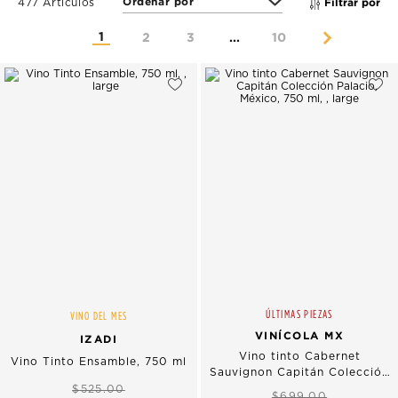
Filtrar por
477 Artículos
1
2
3
...
10
ÚLTIMAS PIEZAS
VINO DEL MES
VINÍCOLA MX
IZADI
Vino tinto Cabernet
Vino Tinto Ensamble, 750 ml
Sauvignon Capitán Colección
Palacio, México, 750 ml
$525.00
$699.00