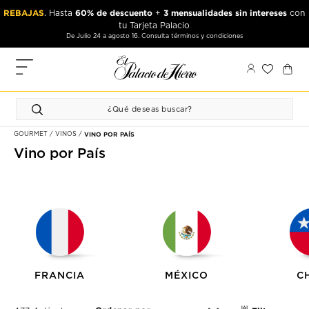
Ir
Ir
REBAJAS
60% de descuento
3 mensualidades sin intereses
. Hasta
+
con
al
al
tu Tarjeta Palacio
contenido
contenido
De Julio 24 a agosto 16. Consulta términos y condiciones
principal
de
pie
MIS
de
PEDIDOS
página
FAVORITOS
GOURMET
VINOS
VINO POR PAÍS
PERFIL
Vino por País
DIRECCIONES
MÉTODOS
DE PAGO
CERRAR
SESIÓN
FRANCIA
MÉXICO
C