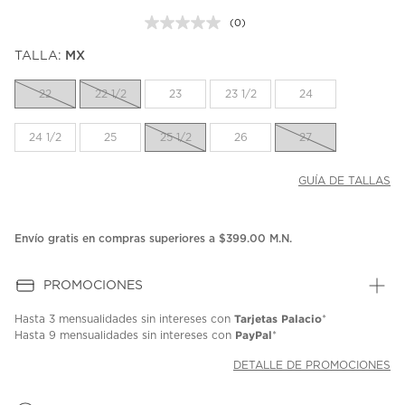
(0)
Sin
puntuación.
TALLA:
MX
Enlace
en
la
22
22 1/2
23
23 1/2
24
misma
página.
24 1/2
25
25 1/2
26
27
GUÍA DE TALLAS
Envío gratis en compras superiores a $399.00 M.N.
PROMOCIONES
Tarjetas Palacio
Hasta
3 mensualidades
sin intereses con
*
PayPal
Hasta
9 mensualidades
sin intereses con
*
DETALLE DE PROMOCIONES