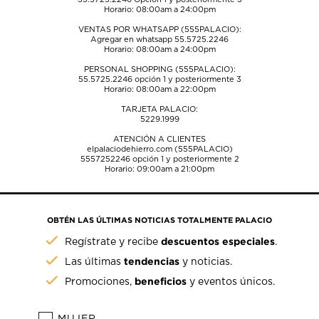
Horario: 08:00am a 24:00pm
VENTAS POR WHATSAPP (555PALACIO):
Agregar en whatsapp 55.5725.2246
Horario: 08:00am a 24:00pm
PERSONAL SHOPPING (555PALACIO):
55.5725.2246
opción 1 y posteriormente 3
Horario: 08:00am a 22:00pm
TARJETA PALACIO:
5229.1999
ATENCIÓN A CLIENTES
elpalaciodehierro.com (555PALACIO)
5557252246
opción 1 y posteriormente 2
Horario: 09:00am a 21:00pm
OBTÉN LAS ÚLTIMAS NOTICIAS TOTALMENTE PALACIO
descuentos especiales
Regístrate y recibe
.
tendencias
Las últimas
y noticias.
beneficios
Promociones,
y eventos únicos.
MUJER