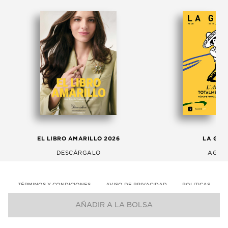
EL LIBRO AMARILLO 2026
LA GAC
DESCÁRGALO
AGOS
TÉRMINOS Y CONDICIONES
AVISO DE PRIVACIDAD
POLITICAS
AÑADIR A LA BOLSA