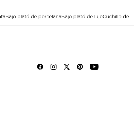
ata
Bajo plató de porcelana
Bajo plató de lujo
Cuchillo de
f
i
p
y