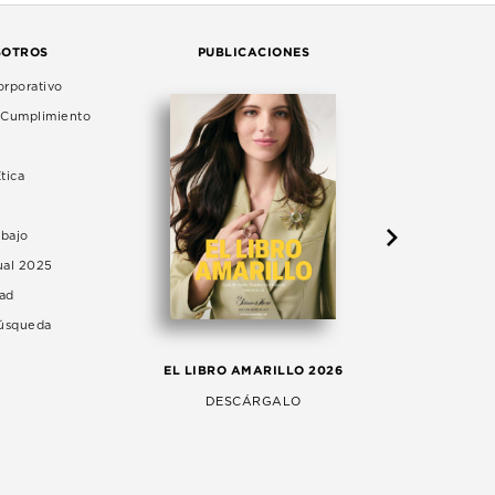
SOTROS
PUBLICACIONES
rporativo
e Cumplimiento
tica
abajo
ual 2025
dad
Búsqueda
LA 
EL LIBRO AMARILLO 2026
AG
DESCÁRGALO