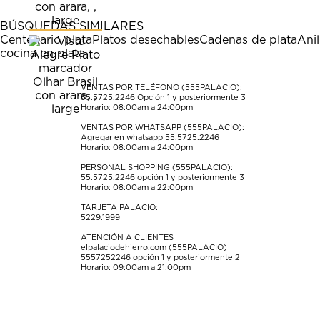
1
2
3
4
5
estrella
estrellas.
estrellas.
estrellas.
estrellas.
BÚSQUEDAS SIMILARES
Esta
Esta
Esta
Esta
Esta
Centenario plata
Platos desechables
Cadenas de plata
Anil
acción
acción
acción
acción
acción
cocina en plata
abrirá
abrirá
abrirá
abrirá
abrirá
el
el
el
el
el
formulario
formulario
formulario
formulario
formulario
VENTAS POR TELÉFONO (555PALACIO):
55.5725.2246
Opción 1 y posteriormente 3
de
de
de
de
de
Horario: 08:00am a 24:00pm
envío.
envío.
envío.
envío.
envío.
VENTAS POR WHATSAPP (555PALACIO):
Agregar en whatsapp 55.5725.2246
Horario: 08:00am a 24:00pm
PERSONAL SHOPPING (555PALACIO):
55.5725.2246
opción 1 y posteriormente 3
Horario: 08:00am a 22:00pm
TARJETA PALACIO:
5229.1999
ATENCIÓN A CLIENTES
elpalaciodehierro.com (555PALACIO)
5557252246
opción 1 y posteriormente 2
Horario: 09:00am a 21:00pm