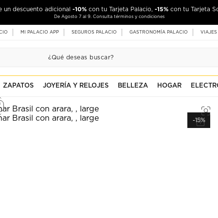
-10%
-15%
de un descuento adicional
con tu Tarjeta Palacio,
con tu Tarjeta S
De Agosto 7 al 9. Consulta términos y condiciones
CIO
MI PALACIO APP
SEGUROS PALACIO
GASTRONOMÍA PALACIO
VIAJES
ZAPATOS
JOYERÍA Y RELOJES
BELLEZA
HOGAR
ELECTR
-15%