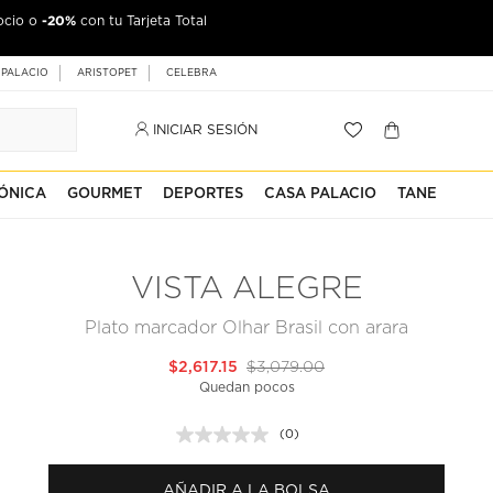
-20%
ocio o
con tu Tarjeta Total
 PALACIO
ARISTOPET
CELEBRA
INICIAR SESIÓN
ÓNICA
GOURMET
DEPORTES
CASA PALACIO
TANE
VISTA ALEGRE
Plato marcador Olhar Brasil con arara
$2,617.15
$3,079.00
Quedan pocos
(0)
Sin
puntuación.
Enlace
AÑADIR A LA BOLSA