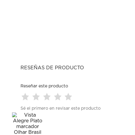
RESEÑAS DE PRODUCTO
Reseñar este producto
Seleccionar
Seleccionar
Seleccionar
Seleccionar
Seleccionar
Sé el primero en revisar este producto
para
para
para
para
para
calificar
calificar
calificar
calificar
calificar
el
el
el
el
el
artículo
artículo
artículo
artículo
artículo
con
con
con
con
con