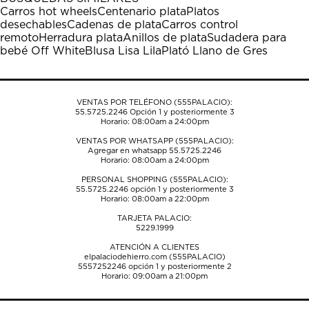
estrella
estrellas.
estrellas.
estrellas.
estrellas.
Carros hot wheels
Centenario plata
Platos
Esta
Esta
Esta
Esta
Esta
desechables
Cadenas de plata
Carros control
acción
acción
acción
acción
acción
remoto
Herradura plata
Anillos de plata
Sudadera para
abrirá
abrirá
abrirá
abrirá
abrirá
bebé Off White
Blusa Lisa Lila
Plató Llano de Gres
el
el
el
el
el
formulario
formulario
formulario
formulario
formulario
de
de
de
de
de
envío.
envío.
envío.
envío.
envío.
VENTAS POR TELÉFONO (555PALACIO):
55.5725.2246
Opción 1 y posteriormente 3
Horario: 08:00am a 24:00pm
VENTAS POR WHATSAPP (555PALACIO):
Agregar en whatsapp 55.5725.2246
Horario: 08:00am a 24:00pm
PERSONAL SHOPPING (555PALACIO):
55.5725.2246
opción 1 y posteriormente 3
Horario: 08:00am a 22:00pm
TARJETA PALACIO:
5229.1999
ATENCIÓN A CLIENTES
elpalaciodehierro.com (555PALACIO)
5557252246
opción 1 y posteriormente 2
Horario: 09:00am a 21:00pm