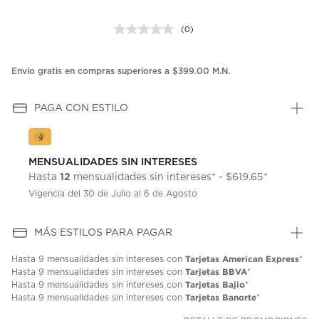
(0)
Sin
puntuación.
Enlace
en
Envío gratis en compras superiores a $399.00 M.N.
la
misma
página.
PAGA CON ESTILO
MENSUALIDADES SIN INTERESES
12
Hasta
mensualidades sin intereses* - $619.65*
Vigencia del 30 de Julio al 6 de Agosto
MÁS ESTILOS PARA PAGAR
Tarjetas American Express
Hasta
9 mensualidades
sin intereses con
*
Tarjetas BBVA
Hasta
9 mensualidades
sin intereses con
*
Tarjetas Bajio
Hasta
9 mensualidades
sin intereses con
*
Tarjetas Banorte
Hasta
9 mensualidades
sin intereses con
*