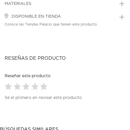
MATERIALES
DISPONIBLE EN TIENDA
Conoce las Tiendas Palacio que tienen este producto.
RESEÑAS DE PRODUCTO
Reseñar este producto
Seleccionar
Seleccionar
Seleccionar
Seleccionar
Seleccionar
Sé el primero en revisar este producto
para
para
para
para
para
calificar
calificar
calificar
calificar
calificar
el
el
el
el
el
artículo
artículo
artículo
artículo
artículo
con
con
con
con
con
1
2
3
4
5
BÚSQUEDAS SIMILARES