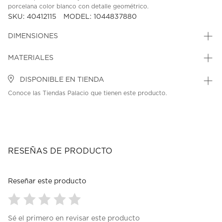
porcelana color blanco con detalle geométrico.
SKU: 40412115
MODEL: 1044837880
DIMENSIONES
MATERIALES
DISPONIBLE EN TIENDA
Conoce las Tiendas Palacio que tienen este producto.
RESEÑAS DE PRODUCTO
Reseñar este producto
Seleccionar
Seleccionar
Seleccionar
Seleccionar
Seleccionar
Sé el primero en revisar este producto
para
para
para
para
para