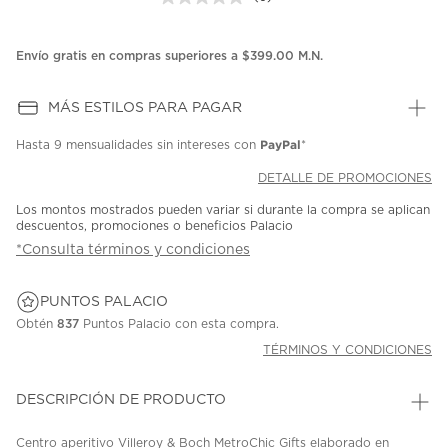
Sin
puntuación.
Enlace
en
Envío gratis en compras superiores a $399.00 M.N.
la
misma
página.
MÁS ESTILOS PARA PAGAR
PayPal
Hasta
9 mensualidades
sin intereses con
*
DETALLE DE PROMOCIONES
Los montos mostrados pueden variar si durante la compra se aplican
descuentos, promociones o beneficios Palacio
*Consulta términos y condiciones
PUNTOS PALACIO
Obtén
837
Puntos Palacio con esta compra.
TÉRMINOS Y CONDICIONES
DESCRIPCIÓN DE PRODUCTO
Centro aperitivo Villeroy & Boch MetroChic Gifts elaborado en