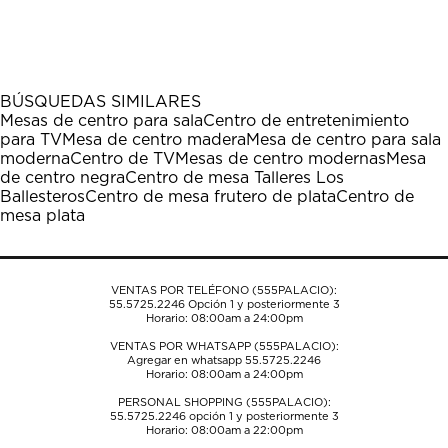
calificar
calificar
calificar
calificar
calificar
el
el
el
el
el
artículo
artículo
artículo
artículo
artículo
con
con
con
con
con
1
2
3
4
5
BÚSQUEDAS SIMILARES
estrella
estrellas.
estrellas.
estrellas.
estrellas.
Mesas de centro para sala
Centro de entretenimiento
Esta
Esta
Esta
Esta
Esta
para TV
Mesa de centro madera
Mesa de centro para sala
acción
acción
acción
acción
acción
moderna
Centro de TV
Mesas de centro modernas
Mesa
abrirá
abrirá
abrirá
abrirá
abrirá
de centro negra
Centro de mesa Talleres Los
el
el
el
el
el
Ballesteros
Centro de mesa frutero de plata
Centro de
formulario
formulario
formulario
formulario
formulario
mesa plata
de
de
de
de
de
envío.
envío.
envío.
envío.
envío.
VENTAS POR TELÉFONO (555PALACIO):
55.5725.2246
Opción 1 y posteriormente 3
Horario: 08:00am a 24:00pm
VENTAS POR WHATSAPP (555PALACIO):
Agregar en whatsapp 55.5725.2246
Horario: 08:00am a 24:00pm
PERSONAL SHOPPING (555PALACIO):
55.5725.2246
opción 1 y posteriormente 3
Horario: 08:00am a 22:00pm