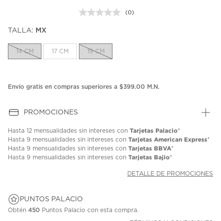
(0)
Sin
puntuación.
TALLA:
MX
Enlace
en
la
14 CM
17 CM
19 CM
misma
página.
Envío gratis en compras superiores a $399.00 M.N.
PROMOCIONES
Tarjetas Palacio
Hasta
12 mensualidades
sin intereses con
*
Tarjetas American Express
Hasta
9 mensualidades
sin intereses con
*
Tarjetas BBVA
Hasta
9 mensualidades
sin intereses con
*
Tarjetas Bajio
Hasta
9 mensualidades
sin intereses con
*
DETALLE DE PROMOCIONES
PUNTOS PALACIO
Obtén
450
Puntos Palacio con esta compra.