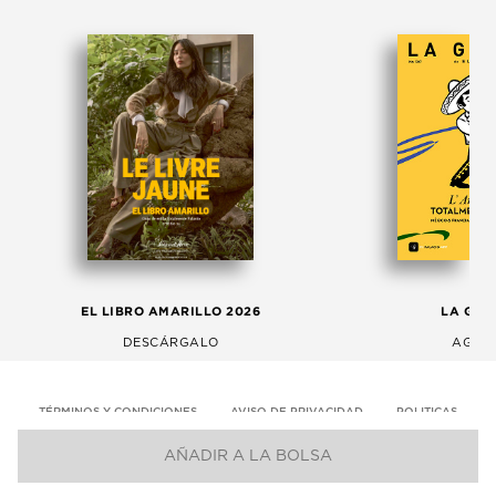
EL LIBRO AMARILLO 2026
LA GAC
DESCÁRGALO
AGOS
TÉRMINOS Y CONDICIONES
AVISO DE PRIVACIDAD
POLITICAS
AÑADIR A LA BOLSA