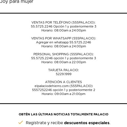
Joy para mujer
formulario
formulario
formulario
formulario
formulario
de
de
de
de
de
envío.
envío.
envío.
envío.
envío.
VENTAS POR TELÉFONO (555PALACIO):
55.5725.2246
Opción 1 y posteriormente 3
Horario: 08:00am a 24:00pm
VENTAS POR WHATSAPP (555PALACIO):
Agregar en whatsapp 55.5725.2246
Horario: 08:00am a 24:00pm
PERSONAL SHOPPING (555PALACIO):
55.5725.2246
opción 1 y posteriormente 3
Horario: 08:00am a 22:00pm
TARJETA PALACIO:
5229.1999
ATENCIÓN A CLIENTES
elpalaciodehierro.com (555PALACIO)
5557252246
opción 1 y posteriormente 2
Horario: 09:00am a 21:00pm
OBTÉN LAS ÚLTIMAS NOTICIAS TOTALMENTE PALACIO
descuentos especiales
Regístrate y recibe
.