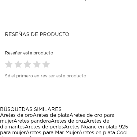
RESEÑAS DE PRODUCTO
Reseñar este producto
Seleccionar
Seleccionar
Seleccionar
Seleccionar
Seleccionar
Sé el primero en revisar este producto
para
para
para
para
para
calificar
calificar
calificar
calificar
calificar
el
el
el
el
el
artículo
artículo
artículo
artículo
artículo
con
con
con
con
con
1
2
3
4
5
BÚSQUEDAS SIMILARES
estrella
estrellas.
estrellas.
estrellas.
estrellas.
Aretes de oro
Aretes de plata
Aretes de oro para
Esta
Esta
Esta
Esta
Esta
mujer
Aretes pandora
Aretes de cruz
Aretes de
acción
acción
acción
acción
acción
diamantes
Aretes de perlas
Aretes Nuanc en plata 925
abrirá
abrirá
abrirá
abrirá
abrirá
para mujer
Aretes para Mar Mujer
Aretes en plata Cool
el
el
el
el
el