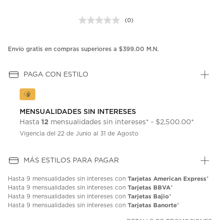
(0)
Sin
puntuación.
Enlace
en
Envío gratis en compras superiores a $399.00 M.N.
la
misma
página.
PAGA CON ESTILO
MENSUALIDADES SIN INTERESES
12
Hasta
mensualidades sin intereses* - $2,500.00*
Vigencia del 22 de Junio al 31 de Agosto
MÁS ESTILOS PARA PAGAR
Tarjetas American Express
Hasta
9 mensualidades
sin intereses con
*
Tarjetas BBVA
Hasta
9 mensualidades
sin intereses con
*
Tarjetas Bajio
Hasta
9 mensualidades
sin intereses con
*
Tarjetas Banorte
Hasta
9 mensualidades
sin intereses con
*