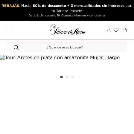
Ir
Ir
REBAJAS
60% de descuento
3 mensualidades sin intereses
. Hasta
+
con
al
al
tu Tarjeta Palacio
contenido
contenido
De Julio 24 a agosto 16. Consulta términos y condiciones
principal
de
pie
MIS
de
PEDIDOS
página
FAVORITOS
PERFIL
DIRECCIONES
MÉTODOS
DE PAGO
CERRAR
SESIÓN