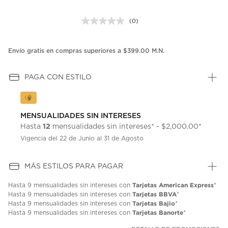
(0)
Sin
puntuación.
Enlace
en
Envío gratis en compras superiores a $399.00 M.N.
la
misma
página.
PAGA CON ESTILO
MENSUALIDADES SIN INTERESES
12
Hasta
mensualidades sin intereses* - $2,000.00*
Vigencia del 22 de Junio al 31 de Agosto
MÁS ESTILOS PARA PAGAR
Tarjetas American Express
Hasta
9 mensualidades
sin intereses con
*
Tarjetas BBVA
Hasta
9 mensualidades
sin intereses con
*
Tarjetas Bajio
Hasta
9 mensualidades
sin intereses con
*
Tarjetas Banorte
Hasta
9 mensualidades
sin intereses con
*