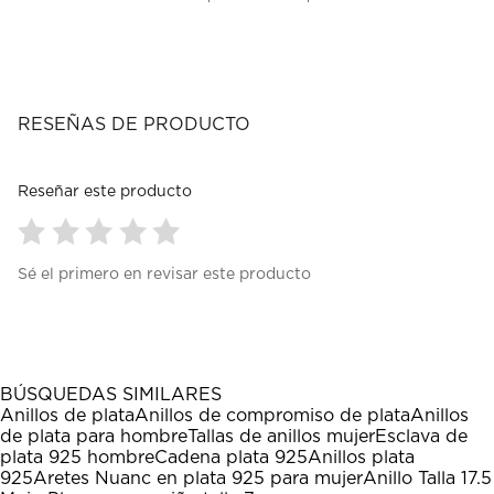
RESEÑAS DE PRODUCTO
Reseñar este producto
Seleccionar
Seleccionar
Seleccionar
Seleccionar
Seleccionar
Sé el primero en revisar este producto
para
para
para
para
para
calificar
calificar
calificar
calificar
calificar
el
el
el
el
el
artículo
artículo
artículo
artículo
artículo
con
con
con
con
con
1
2
3
4
5
BÚSQUEDAS SIMILARES
estrella
estrellas.
estrellas.
estrellas.
estrellas.
Anillos de plata
Anillos de compromiso de plata
Anillos
Esta
Esta
Esta
Esta
Esta
de plata para hombre
Tallas de anillos mujer
Esclava de
acción
acción
acción
acción
acción
plata 925 hombre
Cadena plata 925
Anillos plata
abrirá
abrirá
abrirá
abrirá
abrirá
925
Aretes Nuanc en plata 925 para mujer
Anillo Talla 17.5
el
el
el
el
el