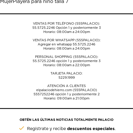
Mujer
Playera para niño talla 7
formulario
formulario
formulario
formulario
formulario
de
de
de
de
de
envío.
envío.
envío.
envío.
envío.
VENTAS POR TELÉFONO (555PALACIO):
55.5725.2246
Opción 1 y posteriormente 3
Horario: 08:00am a 24:00pm
VENTAS POR WHATSAPP (555PALACIO):
Agregar en whatsapp 55.5725.2246
Horario: 08:00am a 24:00pm
PERSONAL SHOPPING (555PALACIO):
55.5725.2246
opción 1 y posteriormente 3
Horario: 08:00am a 22:00pm
TARJETA PALACIO:
5229.1999
ATENCIÓN A CLIENTES
elpalaciodehierro.com (555PALACIO)
5557252246
opción 1 y posteriormente 2
Horario: 09:00am a 21:00pm
OBTÉN LAS ÚLTIMAS NOTICIAS TOTALMENTE PALACIO
descuentos especiales
Regístrate y recibe
.