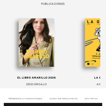
PUBLICACIONES
EL LIBRO AMARILLO 2026
LA GAC
DESCÁRGALO
AGOS
TÉRMINOS Y CONDICIONES
AVISO DE PRIVACIDAD
POLITICAS