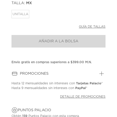
TALLA:
MX
Enlace
en
la
UNITALLA
misma
página.
GUÍA DE TALLAS
AÑADIR A LA BOLSA
Envío gratis en compras superiores a $399.00 M.N.
PROMOCIONES
Tarjetas Palacio
Hasta
12 mensualidades
sin intereses con
*
PayPal
Hasta
9 mensualidades
sin intereses con
*
DETALLE DE PROMOCIONES
PUNTOS PALACIO
Obtén
159
Puntos Palacio con esta compra.