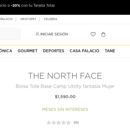
-20%
ocio o
con tu Tarjeta Total
 PALACIO
ARISTOPET
CELEBRA
INICIAR SESIÓN
ÓNICA
GOURMET
DEPORTES
CASA PALACIO
TANE
THE NORTH FACE
Bolsa Tote Base Camp Utility fantasía Mujer
$1,590.00
MESES SIN INTERESES
(0)
Sin
puntuación.