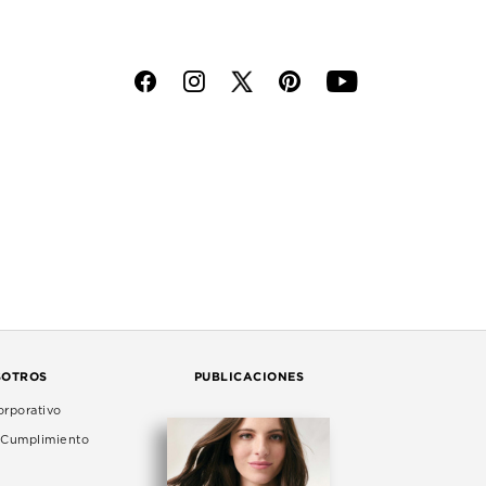
f
i
p
y
SOTROS
PUBLICACIONES
rporativo
e Cumplimiento