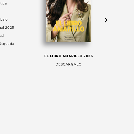
tica
abajo
ual 2025
dad
Búsqueda
LA 
EL LIBRO AMARILLO 2026
AG
DESCÁRGALO