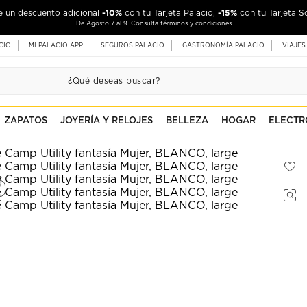
-10%
-15%
de un descuento adicional
con tu Tarjeta Palacio,
con tu Tarjeta S
De Agosto 7 al 9. Consulta términos y condiciones
CIO
MI PALACIO APP
SEGUROS PALACIO
GASTRONOMÍA PALACIO
VIAJES
ZAPATOS
JOYERÍA Y RELOJES
BELLEZA
HOGAR
ELECTR