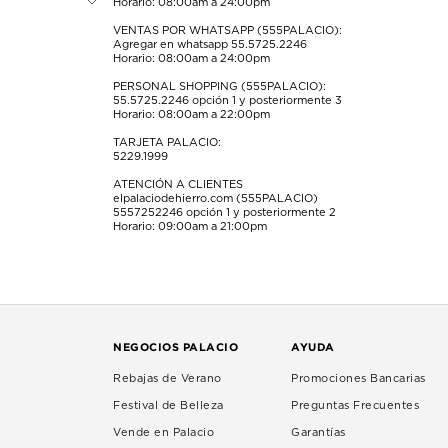
Horario: 08:00am a 24:00pm
envío.
envío.
envío.
envío.
envío.
VENTAS POR WHATSAPP (555PALACIO):
Agregar en whatsapp 55.5725.2246
Horario: 08:00am a 24:00pm
PERSONAL SHOPPING (555PALACIO):
55.5725.2246
opción 1 y posteriormente 3
Horario: 08:00am a 22:00pm
TARJETA PALACIO:
5229.1999
ATENCIÓN A CLIENTES
elpalaciodehierro.com (555PALACIO)
5557252246
opción 1 y posteriormente 2
Horario: 09:00am a 21:00pm
NEGOCIOS PALACIO
AYUDA
Rebajas de Verano
Promociones Bancarias
Festival de Belleza
Preguntas Frecuentes
Vende en Palacio
Garantías