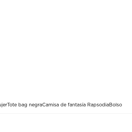
jer
Tote bag negra
Camisa de fantasía Rapsodia
Bolso