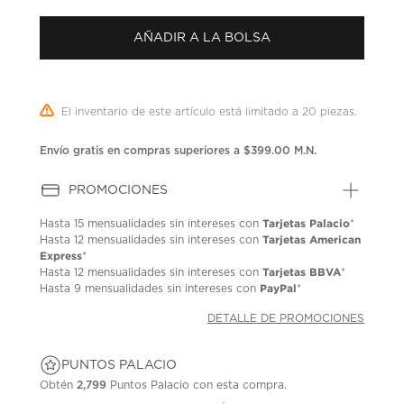
puntuación.
Enlace
AÑADIR A LA BOLSA
en
la
misma
página.
El inventario de este artículo está limitado a 20 piezas.
Envío gratis en compras superiores a $399.00 M.N.
PROMOCIONES
Tarjetas Palacio
Hasta
15 mensualidades
sin intereses con
*
Tarjetas American
Hasta
12 mensualidades
sin intereses con
Express
*
Tarjetas BBVA
Hasta
12 mensualidades
sin intereses con
*
PayPal
Hasta
9 mensualidades
sin intereses con
*
DETALLE DE PROMOCIONES
PUNTOS PALACIO
Obtén
2,799
Puntos Palacio con esta compra.