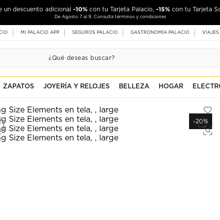
-10%
-15%
de un descuento adicional
con tu Tarjeta Palacio,
con tu Tarjeta S
De Agosto 7 al 9. Consulta términos y condiciones
CIO
MI PALACIO APP
SEGUROS PALACIO
GASTRONOMÍA PALACIO
VIAJES
ZAPATOS
JOYERÍA Y RELOJES
BELLEZA
HOGAR
ELECTR
-20%