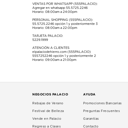
VENTAS POR WHATSAPP (555PALACIO):
Agregar en whatsapp 55.5725.2246
Horario: 08:00am a 24:00pm
PERSONAL SHOPPING (555PALACIO):
55.5725.2246
opción 1 y posteriormente 3
Horario: 08:00am a 22:00pm
TARJETA PALACIO:
5229.1999
ATENCIÓN A CLIENTES
elpalaciodehierro.com (555PALACIO)
5557252246
opción 1 y posteriormente 2
Horario: 09:00am a 21:00pm
NEGOCIOS PALACIO
AYUDA
Rebajas de Verano
Promociones Bancarias
Festival de Belleza
Preguntas Frecuentes
Vende en Palacio
Garantías
Regreso a Clases
Contacto