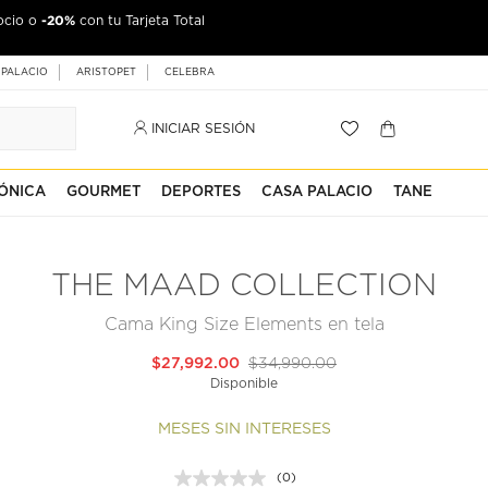
-20%
ocio o
con tu Tarjeta Total
 PALACIO
ARISTOPET
CELEBRA
INICIAR SESIÓN
ÓNICA
GOURMET
DEPORTES
CASA PALACIO
TANE
THE MAAD COLLECTION
Cama King Size Elements en tela
$27,992.00
$34,990.00
Disponible
MESES SIN INTERESES
(0)
Sin