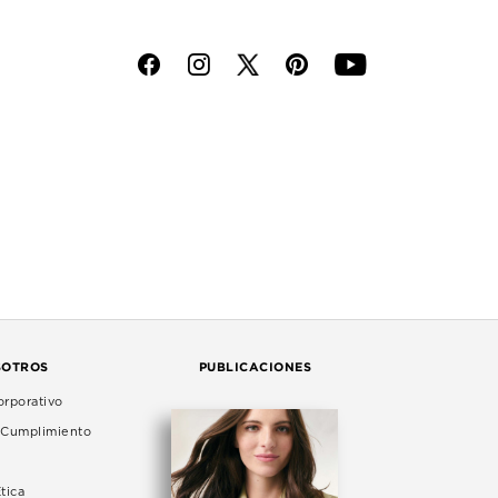
f
i
p
y
SOTROS
PUBLICACIONES
rporativo
e Cumplimiento
tica