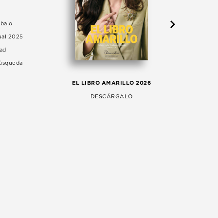
abajo
ual 2025
dad
Búsqueda
LA 
EL LIBRO AMARILLO 2026
AG
DESCÁRGALO