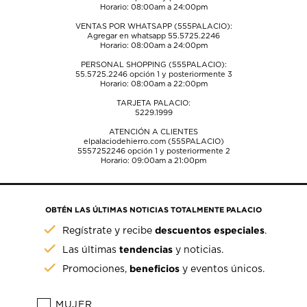
Horario: 08:00am a 24:00pm
VENTAS POR WHATSAPP (555PALACIO):
Agregar en whatsapp 55.5725.2246
Horario: 08:00am a 24:00pm
PERSONAL SHOPPING (555PALACIO):
55.5725.2246
opción 1 y posteriormente 3
Horario: 08:00am a 22:00pm
TARJETA PALACIO:
5229.1999
ATENCIÓN A CLIENTES
elpalaciodehierro.com (555PALACIO)
5557252246
opción 1 y posteriormente 2
Horario: 09:00am a 21:00pm
OBTÉN LAS ÚLTIMAS NOTICIAS TOTALMENTE PALACIO
descuentos especiales
Regístrate y recibe
.
tendencias
Las últimas
y noticias.
beneficios
Promociones,
y eventos únicos.
MUJER