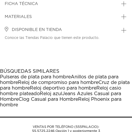
FICHA TÉCNICA
MATERIALES
DISPONIBLE EN TIENDA
Conoce las Tiendas Palacio que tienen este producto.
BÚSQUEDAS SIMILARES
Pulseras de plata para hombre
Anillos de plata para
hombre
Reloj de compromiso para hombre
Cruz de plata
para hombre
Reloj deportivo para hombre
Reloj casio
hombre plateado
Reloj azul
Jeans Azules Casual para
Hombre
Clog Casual para Hombre
Reloj Phoenix para
hombre
VENTAS POR TELÉFONO (555PALACIO):
55.5725.2246
Opción 1 y posteriormente 3