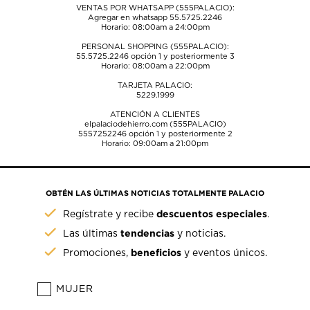
VENTAS POR WHATSAPP (555PALACIO):
Agregar en whatsapp 55.5725.2246
Horario: 08:00am a 24:00pm
PERSONAL SHOPPING (555PALACIO):
55.5725.2246
opción 1 y posteriormente 3
Horario: 08:00am a 22:00pm
TARJETA PALACIO:
5229.1999
ATENCIÓN A CLIENTES
elpalaciodehierro.com (555PALACIO)
5557252246
opción 1 y posteriormente 2
Horario: 09:00am a 21:00pm
OBTÉN LAS ÚLTIMAS NOTICIAS TOTALMENTE PALACIO
descuentos especiales
Regístrate y recibe
.
tendencias
Las últimas
y noticias.
beneficios
Promociones,
y eventos únicos.
MUJER