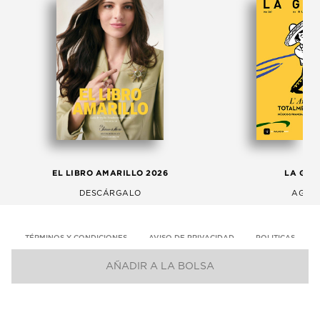
EL LIBRO AMARILLO 2026
LA GAC
DESCÁRGALO
AGOS
TÉRMINOS Y CONDICIONES
AVISO DE PRIVACIDAD
POLITICAS
AÑADIR A LA BOLSA