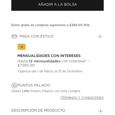
Enlace
AÑADIR A LA BOLSA
en
la
misma
página.
Envío gratis en compras superiores a $399.00 M.N.
PAGA CON ESTILO
MENSUALIDADES CON INTERESES
12 mensualidades
Hasta
con intereses* -
$7,985.99
Vigencia del 1 de Marzo al 31 de Diciembre
PUNTOS PALACIO
Obtén
1,410
Puntos Palacio con esta compra.
TÉRMINOS Y CONDICIONES
DESCRIPCIÓN DE PRODUCTO