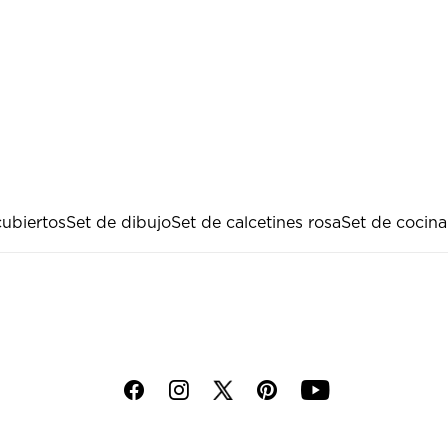
cubiertos
Set de dibujo
Set de calcetines rosa
Set de cocina
f
i
p
y