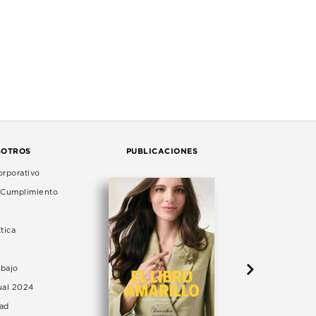
SOTROS
PUBLICACIONES
rporativo
e Cumplimiento
tica
abajo
ual 2024
dad