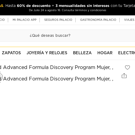
AS
60% de descuento
3 mensualidades sin intereses
. Hasta
+
con tu Tarjeta
De Julio 24 a agosto 16. Consulta términos y condiciones
CIO
MI PALACIO APP
SEGUROS PALACIO
GASTRONOMÍA PALACIO
VIAJES
ZAPATOS
JOYERÍA Y RELOJES
BELLEZA
HOGAR
ELECTR