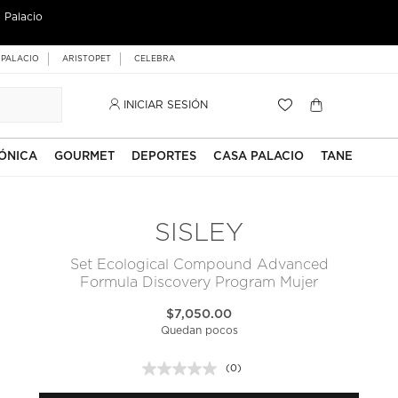
 Palacio
 PALACIO
ARISTOPET
CELEBRA
INICIAR SESIÓN
ÓNICA
GOURMET
DEPORTES
CASA PALACIO
TANE
SISLEY
Set Ecological Compound Advanced
Formula Discovery Program Mujer
$7,050.00
Quedan pocos
(0)
Sin
puntuación.