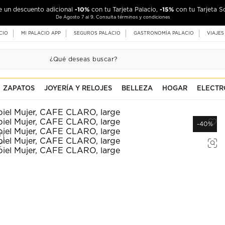
-10%
-15%
de un descuento adicional
con tu Tarjeta Palacio,
con tu Tarjeta S
De Agosto 7 al 9. Consulta términos y condiciones
CIO
MI PALACIO APP
SEGUROS PALACIO
GASTRONOMÍA PALACIO
VIAJES
ZAPATOS
JOYERÍA Y RELOJES
BELLEZA
HOGAR
ELECTR
-40%