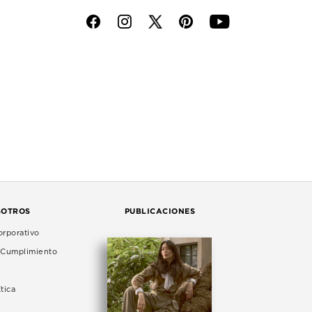
f
i
p
y
SOTROS
PUBLICACIONES
rporativo
e Cumplimiento
tica