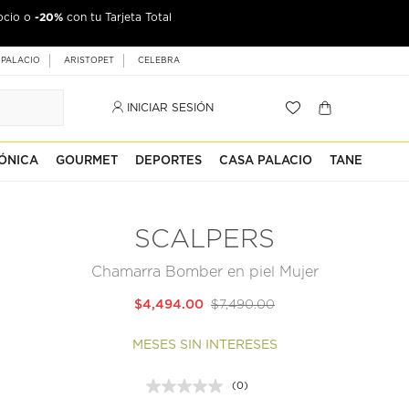
-20%
ocio o
con tu Tarjeta Total
 PALACIO
ARISTOPET
CELEBRA
INICIAR SESIÓN
ÓNICA
GOURMET
DEPORTES
CASA PALACIO
TANE
SCALPERS
Chamarra Bomber en piel Mujer
$4,494.00
$7,490.00
MESES SIN INTERESES
(0)
Sin
puntuación.