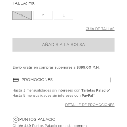
TALLA:
MX
Enlace
en
la
S
M
L
misma
página.
GUÍA DE TALLAS
AÑADIR A LA BOLSA
Envío gratis en compras superiores a $399.00 M.N.
PROMOCIONES
Tarjetas Palacio
Hasta
3 mensualidades
sin intereses con
*
PayPal
Hasta
9 mensualidades
sin intereses con
*
DETALLE DE PROMOCIONES
PUNTOS PALACIO
Obtén
449
Puntos Palacio con esta compra.