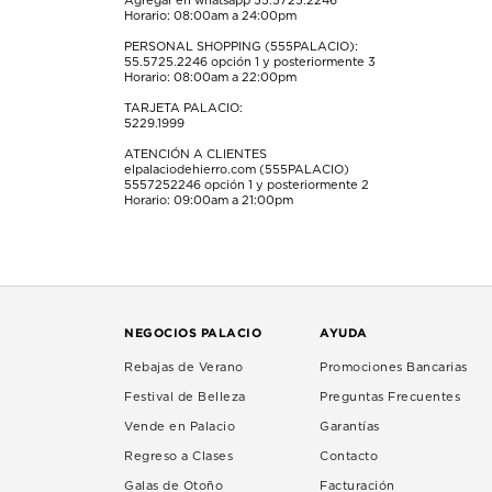
Agregar en whatsapp 55.5725.2246
Horario: 08:00am a 24:00pm
PERSONAL SHOPPING (555PALACIO):
55.5725.2246
opción 1 y posteriormente 3
Horario: 08:00am a 22:00pm
TARJETA PALACIO:
5229.1999
ATENCIÓN A CLIENTES
elpalaciodehierro.com (555PALACIO)
5557252246
opción 1 y posteriormente 2
Horario: 09:00am a 21:00pm
NEGOCIOS PALACIO
AYUDA
Rebajas de Verano
Promociones Bancarias
Festival de Belleza
Preguntas Frecuentes
Vende en Palacio
Garantías
Regreso a Clases
Contacto
Galas de Otoño
Facturación