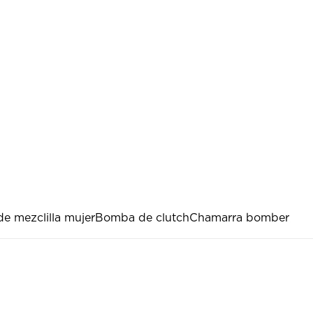
e mezclilla mujer
Bomba de clutch
Chamarra bomber