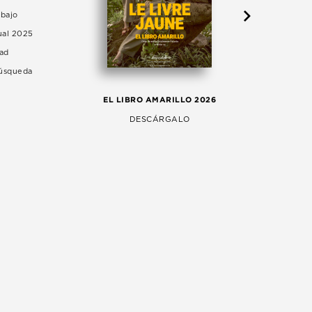
abajo
ual 2025
dad
Búsqueda
LA 
EL LIBRO AMARILLO 2026
AG
DESCÁRGALO