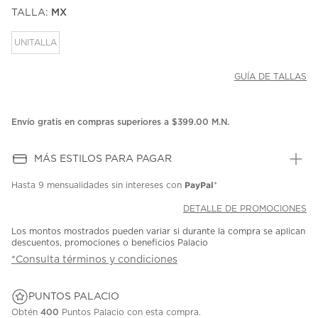
puntuación.
TALLA:
MX
Enlace
en
la
UNITALLA
misma
página.
GUÍA DE TALLAS
Envío gratis en compras superiores a $399.00 M.N.
MÁS ESTILOS PARA PAGAR
PayPal
Hasta
9 mensualidades
sin intereses con
*
DETALLE DE PROMOCIONES
Los montos mostrados pueden variar si durante la compra se aplican
descuentos, promociones o beneficios Palacio
*Consulta términos y condiciones
PUNTOS PALACIO
Obtén
400
Puntos Palacio con esta compra.