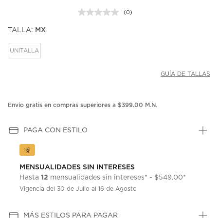
(0)
Sin
puntuación.
TALLA:
MX
Enlace
en
la
UNITALLA
misma
página.
GUÍA DE TALLAS
Envío gratis en compras superiores a $399.00 M.N.
PAGA CON ESTILO
MENSUALIDADES SIN INTERESES
12
Hasta
mensualidades sin intereses* - $549.00*
Vigencia del 30 de Julio al 16 de Agosto
MÁS ESTILOS PARA PAGAR