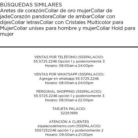
1
2
3
4
5
BÚSQUEDAS SIMILARES
estrella
estrellas.
estrellas.
estrellas.
estrellas.
Aretes de corazón
Collar de oro mujer
Collar de
Esta
Esta
Esta
Esta
Esta
jade
Corazón pandora
Collar de ambar
Collar con
acción
acción
acción
acción
acción
dijes
Collar letras
Collar con Cristales Multicolor para
abrirá
abrirá
abrirá
abrirá
abrirá
Mujer
Collar unisex para hombre y mujer
Collar Hold para
el
el
el
el
el
mujer
formulario
formulario
formulario
formulario
formulario
de
de
de
de
de
envío.
envío.
envío.
envío.
envío.
VENTAS POR TELÉFONO (555PALACIO):
55.5725.2246
Opción 1 y posteriormente 3
Horario: 08:00am a 24:00pm
VENTAS POR WHATSAPP (555PALACIO):
Agregar en whatsapp 55.5725.2246
Horario: 08:00am a 24:00pm
PERSONAL SHOPPING (555PALACIO):
55.5725.2246
opción 1 y posteriormente 3
Horario: 08:00am a 22:00pm
TARJETA PALACIO:
5229.1999
ATENCIÓN A CLIENTES
elpalaciodehierro.com (555PALACIO)
5557252246
opción 1 y posteriormente 2
Horario: 09:00am a 21:00pm