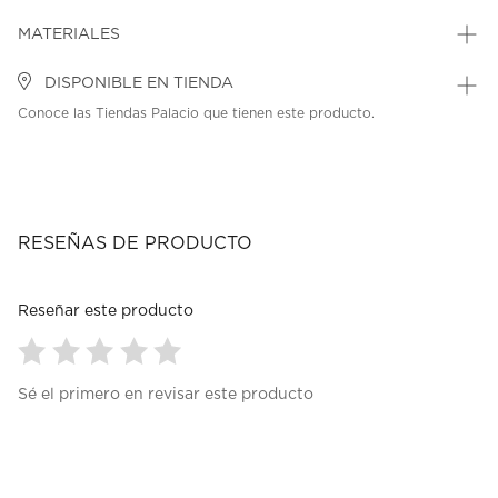
MATERIALES
DISPONIBLE EN TIENDA
Conoce las Tiendas Palacio que tienen este producto.
RESEÑAS DE PRODUCTO
Reseñar este producto
Seleccionar
Seleccionar
Seleccionar
Seleccionar
Seleccionar
Sé el primero en revisar este producto
para
para
para
para
para
calificar
calificar
calificar
calificar
calificar
el
el
el
el
el
artículo
artículo
artículo
artículo
artículo
con
con
con
con
con