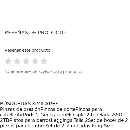
RESEÑAS DE PRODUCTO
Reseñar este producto
Seleccionar
Seleccionar
Seleccionar
Seleccionar
Seleccionar
Sé el primero en revisar este producto
para
para
para
para
para
calificar
calificar
calificar
calificar
calificar
el
el
el
el
el
artículo
artículo
artículo
artículo
artículo
con
con
con
con
con
1
2
3
4
5
BÚSQUEDAS SIMILARES
estrella
estrellas.
estrellas.
estrellas.
estrellas.
Pinzas de presión
Pinzas de corte
Pinzas para
Esta
Esta
Esta
Esta
Esta
cabello
AirPods 2 Generación
Minisplit 2 toneladas
SSD
acción
acción
acción
acción
acción
2TB
Platos para perros
Leggings Talla 2
Set de bóxer de 2
abrirá
abrirá
abrirá
abrirá
abrirá
piezas para hombre
Set de 2 almohadas King Size
el
el
el
el
el