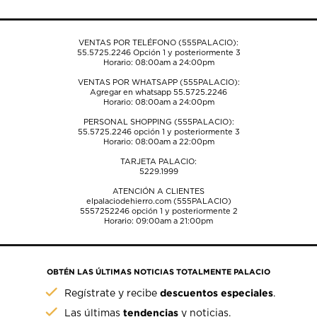
formulario
formulario
formulario
formulario
formulario
de
de
de
de
de
envío.
envío.
envío.
envío.
envío.
VENTAS POR TELÉFONO (555PALACIO):
55.5725.2246
Opción 1 y posteriormente 3
Horario: 08:00am a 24:00pm
VENTAS POR WHATSAPP (555PALACIO):
Agregar en whatsapp 55.5725.2246
Horario: 08:00am a 24:00pm
PERSONAL SHOPPING (555PALACIO):
55.5725.2246
opción 1 y posteriormente 3
Horario: 08:00am a 22:00pm
TARJETA PALACIO:
5229.1999
ATENCIÓN A CLIENTES
elpalaciodehierro.com (555PALACIO)
5557252246
opción 1 y posteriormente 2
Horario: 09:00am a 21:00pm
OBTÉN LAS ÚLTIMAS NOTICIAS TOTALMENTE PALACIO
descuentos especiales
Regístrate y recibe
.
tendencias
Las últimas
y noticias.