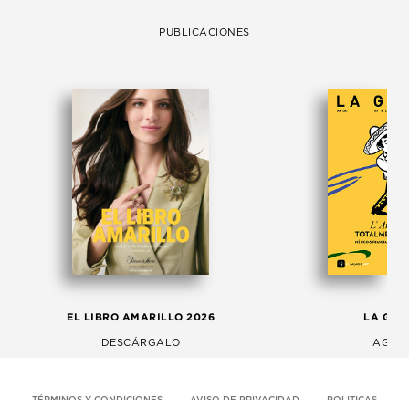
PUBLICACIONES
EL LIBRO AMARILLO 2026
LA GAC
DESCÁRGALO
AGOS
TÉRMINOS Y CONDICIONES
AVISO DE PRIVACIDAD
POLITICAS