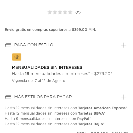
(0)
Sin
puntuación.
Enlace
en
Envío gratis en compras superiores a $399.00 M.N.
la
misma
página.
PAGA CON ESTILO
MENSUALIDADES SIN INTERESES
15
Hasta
mensualidades sin intereses* - $279.20*
Vigencia del 7 al 12 de Agosto
MÁS ESTILOS PARA PAGAR
Tarjetas American Express
Hasta
12 mensualidades
sin intereses con
*
Tarjetas BBVA
Hasta
12 mensualidades
sin intereses con
*
PayPal
Hasta
9 mensualidades
sin intereses con
*
Tarjetas Bajio
Hasta
12 mensualidades
sin intereses con
*