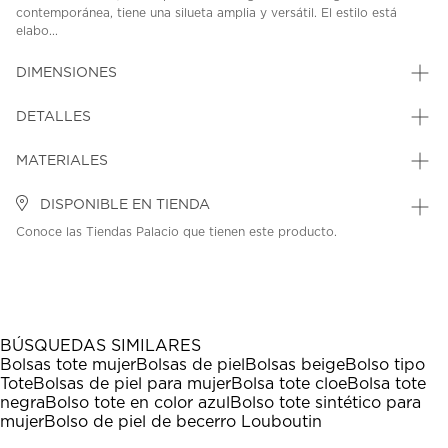
contemporánea, tiene una silueta amplia y versátil. El estilo está
elabo...
DIMENSIONES
DETALLES
MATERIALES
DISPONIBLE EN TIENDA
Conoce las Tiendas Palacio que tienen este producto.
BÚSQUEDAS SIMILARES
Bolsas tote mujer
Bolsas de piel
Bolsas beige
Bolso tipo
Tote
Bolsas de piel para mujer
Bolsa tote cloe
Bolsa tote
negra
Bolso tote en color azul
Bolso tote sintético para
mujer
Bolso de piel de becerro Louboutin