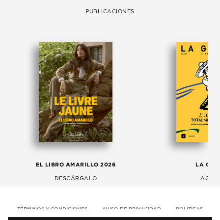
PUBLICACIONES
EL LIBRO AMARILLO 2026
LA GAC
DESCÁRGALO
AGOS
TÉRMINOS Y CONDICIONES
AVISO DE PRIVACIDAD
POLITICAS