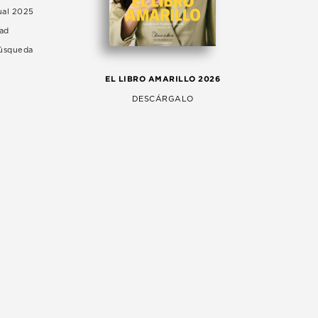
ual 2025
dad
Búsqueda
LA 
EL LIBRO AMARILLO 2026
AG
DESCÁRGALO