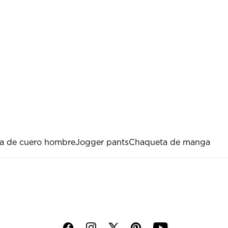
a de cuero hombre
Jogger pants
Chaqueta de manga
f
i
p
y