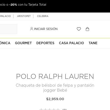
-20%
ocio o
con tu Tarjeta Total
 PALACIO
ARISTOPET
CELEBRA
INICIAR SESIÓN
ÓNICA
GOURMET
DEPORTES
CASA PALACIO
TANE
POLO RALPH LAUREN
Chaqueta de béisbol de felpa y pantalón
jogger Bebé
$2,959.00