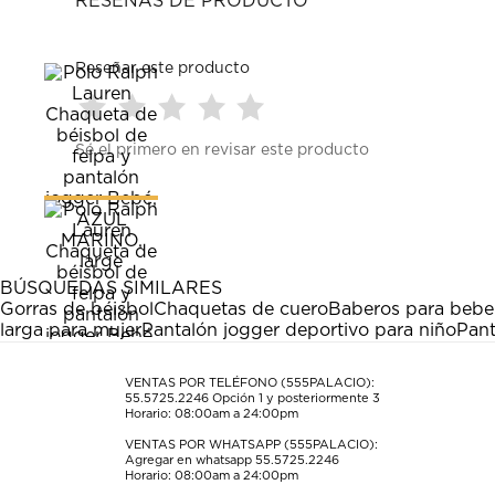
RESEÑAS DE PRODUCTO
Reseñar este producto
Seleccionar
Seleccionar
Seleccionar
Seleccionar
Seleccionar
Sé el primero en revisar este producto
para
para
para
para
para
calificar
calificar
calificar
calificar
calificar
el
el
el
el
el
artículo
artículo
artículo
artículo
artículo
con
con
con
con
con
1
2
3
4
5
estrella
estrellas.
estrellas.
estrellas.
estrellas.
BÚSQUEDAS SIMILARES
Esta
Esta
Esta
Esta
Esta
Gorras de béisbol
Chaquetas de cuero
Baberos para bebe
acción
acción
acción
acción
acción
larga para mujer
Pantalón jogger deportivo para niño
Pant
abrirá
abrirá
abrirá
abrirá
abrirá
el
el
el
el
el
formulario
formulario
formulario
formulario
formulario
VENTAS POR TELÉFONO (555PALACIO):
55.5725.2246
Opción 1 y posteriormente 3
de
de
de
de
de
Horario: 08:00am a 24:00pm
envío.
envío.
envío.
envío.
envío.
VENTAS POR WHATSAPP (555PALACIO):
Agregar en whatsapp 55.5725.2246
Horario: 08:00am a 24:00pm