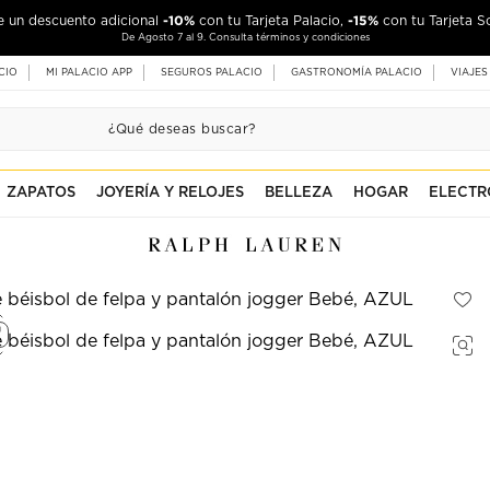
-10%
-15%
de un descuento adicional
con tu Tarjeta Palacio,
con tu Tarjeta S
De Agosto 7 al 9. Consulta términos y condiciones
CIO
MI PALACIO APP
SEGUROS PALACIO
GASTRONOMÍA PALACIO
VIAJES
ZAPATOS
JOYERÍA Y RELOJES
BELLEZA
HOGAR
ELECTR