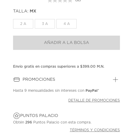
(0)
Sin
puntuación.
TALLA:
MX
Enlace
en
la
2 A
3 A
4 A
misma
página.
AÑADIR A LA BOLSA
Envío gratis en compras superiores a $399.00 M.N.
PROMOCIONES
PayPal
Hasta
9 mensualidades
sin intereses con
*
DETALLE DE PROMOCIONES
PUNTOS PALACIO
Obtén
296
Puntos Palacio con esta compra.
TÉRMINOS Y CONDICIONES