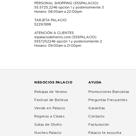
PERSONAL SHOPPING (555PALACIO):
55.5725.2246
opción 1 y posteriormente 3
Horario: 08:00am a 22:00pm
TARJETA PALACIO:
5229.1999
ATENCIÓN A CLIENTES
elpalaciodehierro.com (555PALACIO)
5557252246
opción 1 y posteriormente 2
Horario: 09:00am a 21:00pm
NEGOCIOS PALACIO
AYUDA
Rebajas de Verano
Promociones Bancarias
Festival de Belleza
Preguntas Frecuentes
Vende en Palacio
Garantías
Regreso a Clases
Contacto
Galas de Otoño
Facturación
Noches Palacio
Palacio te escucha