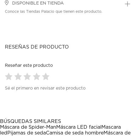
DISPONIBLE EN TIENDA
Conoce las Tiendas Palacio que tienen este producto.
RESEÑAS DE PRODUCTO
Reseñar este producto
Seleccionar
Seleccionar
Seleccionar
Seleccionar
Seleccionar
Sé el primero en revisar este producto
para
para
para
para
para
calificar
calificar
calificar
calificar
calificar
el
el
el
el
el
artículo
artículo
artículo
artículo
artículo
con
con
con
con
con
1
2
3
4
5
BÚSQUEDAS SIMILARES
estrella
estrellas.
estrellas.
estrellas.
estrellas.
Máscara de Spider-Man
Máscara LED facial
Mascara
Esta
Esta
Esta
Esta
Esta
led
Pijamas de seda
Camisa de seda hombre
Máscara de
acción
acción
acción
acción
acción