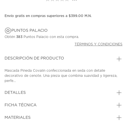
Sin
puntuación.
Enlace
en
Envío gratis en compras superiores a $399.00 M.N.
la
misma
página.
PUNTOS PALACIO
Obtén
383
Puntos Palacio con esta compra.
TÉRMINOS Y CONDICIONES
DESCRIPCIÓN DE PRODUCTO
Mascada Pineda Covalin confeccionada en seda con detalle
decorativo de cenote. Una pieza que combina suavidad y ligereza,
perfe...
DETALLES
FICHA TÉCNICA
MATERIALES