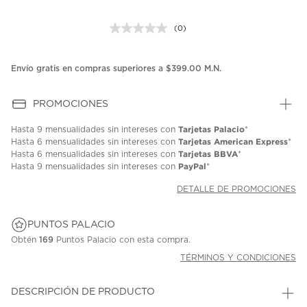
(0)
Sin
puntuación.
Enlace
en
Envío gratis en compras superiores a $399.00 M.N.
la
misma
página.
PROMOCIONES
Tarjetas Palacio
Hasta
9 mensualidades
sin intereses con
*
Tarjetas American Express
Hasta
6 mensualidades
sin intereses con
*
Tarjetas BBVA
Hasta
6 mensualidades
sin intereses con
*
PayPal
Hasta
9 mensualidades
sin intereses con
*
DETALLE DE PROMOCIONES
PUNTOS PALACIO
Obtén
169
Puntos Palacio con esta compra.
TÉRMINOS Y CONDICIONES
DESCRIPCIÓN DE PRODUCTO