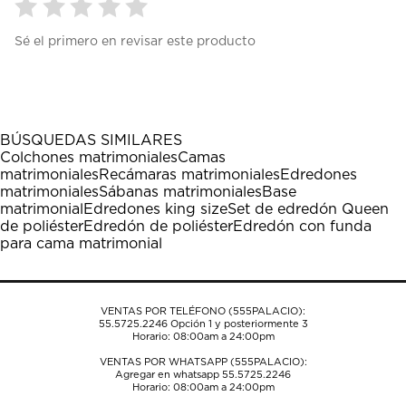
Seleccionar
Seleccionar
Seleccionar
Seleccionar
Seleccionar
Sé el primero en revisar este producto
para
para
para
para
para
calificar
calificar
calificar
calificar
calificar
el
el
el
el
el
artículo
artículo
artículo
artículo
artículo
con
con
con
con
con
1
2
3
4
5
BÚSQUEDAS SIMILARES
estrella
estrellas.
estrellas.
estrellas.
estrellas.
Colchones matrimoniales
Camas
Esta
Esta
Esta
Esta
Esta
matrimoniales
Recámaras matrimoniales
Edredones
acción
acción
acción
acción
acción
matrimoniales
Sábanas matrimoniales
Base
abrirá
abrirá
abrirá
abrirá
abrirá
matrimonial
Edredones king size
Set de edredón Queen
el
el
el
el
el
de poliéster
Edredón de poliéster
Edredón con funda
formulario
formulario
formulario
formulario
formulario
para cama matrimonial
de
de
de
de
de
envío.
envío.
envío.
envío.
envío.
VENTAS POR TELÉFONO (555PALACIO):
55.5725.2246
Opción 1 y posteriormente 3
Horario: 08:00am a 24:00pm
VENTAS POR WHATSAPP (555PALACIO):
Agregar en whatsapp 55.5725.2246
Horario: 08:00am a 24:00pm