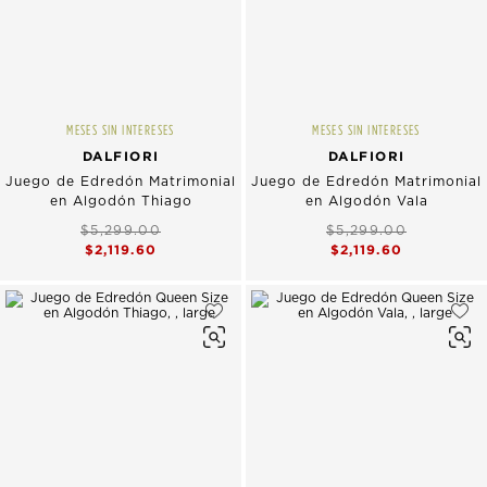
MESES SIN INTERESES
MESES SIN INTERESES
DALFIORI
DALFIORI
Juego de Edredón Matrimonial
Juego de Edredón Matrimonial
en Algodón Thiago
en Algodón Vala
$5,299.00
$5,299.00
$2,119.60
$2,119.60