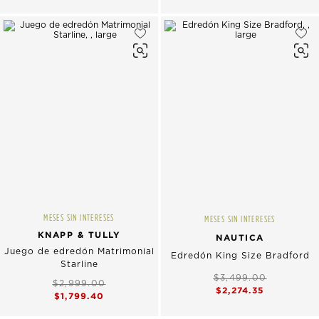
MESES SIN INTERESES
MESES SIN INTERESES
KNAPP & TULLY
NAUTICA
Juego de edredón Matrimonial
Edredón King Size Bradford
Starline
$3,499.00
$2,999.00
$2,274.35
$1,799.40