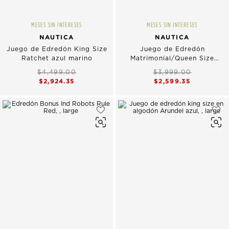
MESES SIN INTERESES
MESES SIN INTERESES
NAUTICA
NAUTICA
Juego de Edredón King Size
Juego de Edredón
Ratchet azul marino
Matrimonial/Queen Size
Ratchet azul marino
$4,499.00
$3,999.00
$2,924.35
$2,599.35