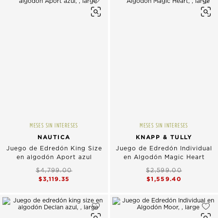
MESES SIN INTERESES
MESES SIN INTERESES
NAUTICA
KNAPP & TULLY
Juego de Edredón King Size
Juego de Edredón Individual
en algodón Aport azul
en Algodón Magic Heart
$4,799.00
$2,599.00
$3,119.35
$1,559.40