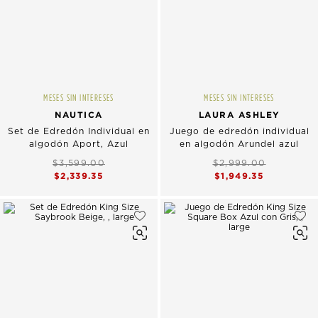
MESES SIN INTERESES
MESES SIN INTERESES
NAUTICA
LAURA ASHLEY
Set de Edredón Individual en
Juego de edredón individual
algodón Aport, Azul
en algodón Arundel azul
$3,599.00
$2,999.00
$2,339.35
$1,949.35