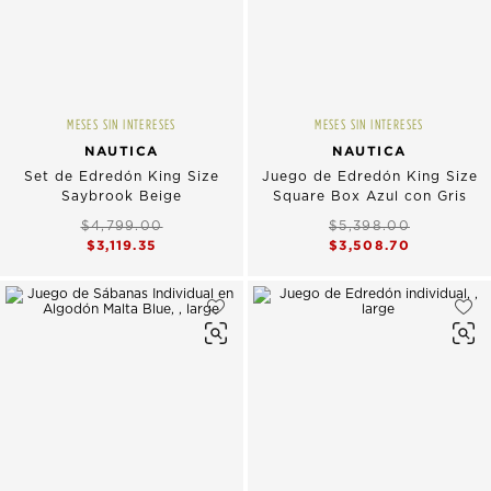
MESES SIN INTERESES
MESES SIN INTERESES
NAUTICA
NAUTICA
Set de Edredón King Size
Juego de Edredón King Size
Saybrook Beige
Square Box Azul con Gris
$4,799.00
$5,398.00
$3,119.35
$3,508.70