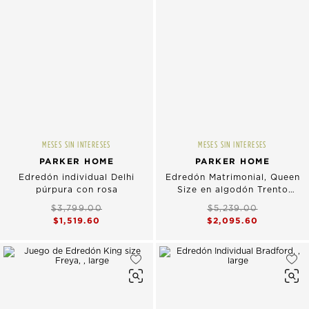
MESES SIN INTERESES
MESES SIN INTERESES
PARKER HOME
PARKER HOME
Edredón individual Delhi
Edredón Matrimonial, Queen
púrpura con rosa
Size en algodón Trento
multicolor
$3,799.00
$5,239.00
$1,519.60
$2,095.60