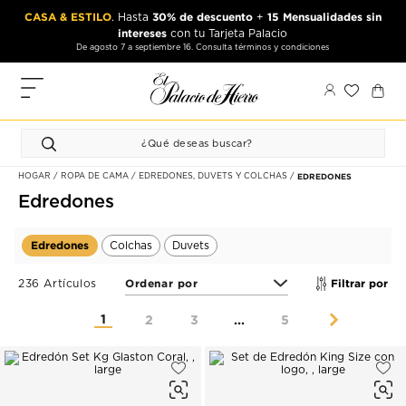
Ir
Ir
CASA & ESTILO
30% de descuento
15 Mensualidades sin
. Hasta
+
al
al
intereses
con tu Tarjeta Palacio
contenido
contenido
De agosto 7 a septiembre 16. Consulta términos y condiciones
principal
de
pie
MIS
de
PEDIDOS
página
FAVORITOS
HOGAR
ROPA DE CAMA
EDREDONES, DUVETS Y COLCHAS
EDREDONES
PERFIL
Edredones
DIRECCIONES
Edredones
Colchas
Duvets
MÉTODOS
Filtrar por
236 Artículos
DE PAGO
1
2
3
...
5
CERRAR
SESIÓN