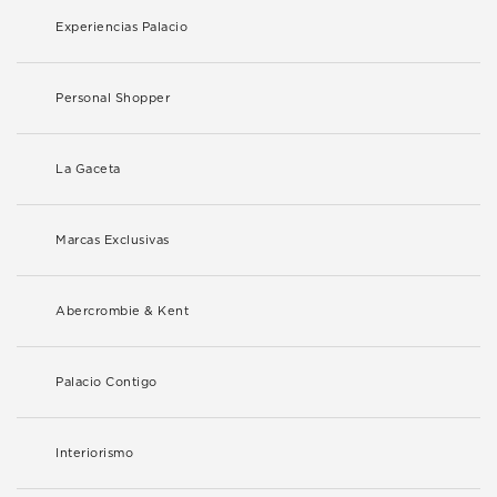
Experiencias Palacio
Personal Shopper
La Gaceta
Marcas Exclusivas
Abercrombie & Kent
Palacio Contigo
Interiorismo