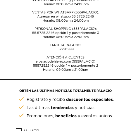
55.5725.2246
Opción 1 y posteriormente 3
Horario: 08:00am a 24:00pm
VENTAS POR WHATSAPP (555PALACIO):
Agregar en whatsapp 55.5725.2246
Horario: 08:00am a 24:00pm
PERSONAL SHOPPING (555PALACIO):
55.5725.2246
opción 1 y posteriormente 3
Horario: 08:00am a 22:00pm
TARJETA PALACIO:
5229.1999
ATENCIÓN A CLIENTES
elpalaciodehierro.com (555PALACIO)
5557252246
opción 1 y posteriormente 2
Horario: 09:00am a 21:00pm
OBTÉN LAS ÚLTIMAS NOTICIAS TOTALMENTE PALACIO
descuentos especiales
Regístrate y recibe
.
tendencias
Las últimas
y noticias.
beneficios
Promociones,
y eventos únicos.