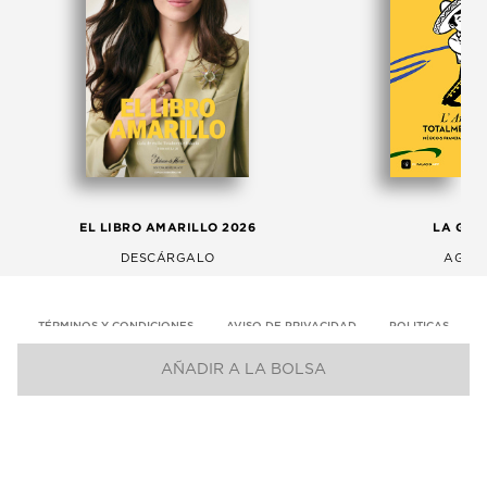
EL LIBRO AMARILLO 2026
LA GAC
DESCÁRGALO
AGOS
TÉRMINOS Y CONDICIONES
AVISO DE PRIVACIDAD
POLITICAS
AÑADIR A LA BOLSA