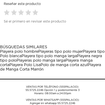
Reseñar este producto
Seleccionar
Seleccionar
Seleccionar
Seleccionar
Seleccionar
Sé el primero en revisar este producto
para
para
para
para
para
calificar
calificar
calificar
calificar
calificar
el
el
el
el
el
artículo
artículo
artículo
artículo
artículo
con
con
con
con
con
1
2
3
4
5
BÚSQUEDAS SIMILARES
estrella
estrellas.
estrellas.
estrellas.
estrellas.
Playera polo hombre
Playeras tipo polo mujer
Playera tipo
Esta
Esta
Esta
Esta
Esta
Polo blanca
Playera tipo polo manga larga
Playera negra
acción
acción
acción
acción
acción
tipo polo
Playeras polo manga larga
Playera manga
abrirá
abrirá
abrirá
abrirá
abrirá
corta
Playera Polo Lisa
Polo de manga corta azul
Playera
el
el
el
el
el
de Manga Corta Marrón
formulario
formulario
formulario
formulario
formulario
de
de
de
de
de
envío.
envío.
envío.
envío.
envío.
VENTAS POR TELÉFONO (555PALACIO):
55.5725.2246
Opción 1 y posteriormente 3
Horario: 08:00am a 24:00pm
VENTAS POR WHATSAPP (555PALACIO):
Agregar en whatsapp 55.5725.2246