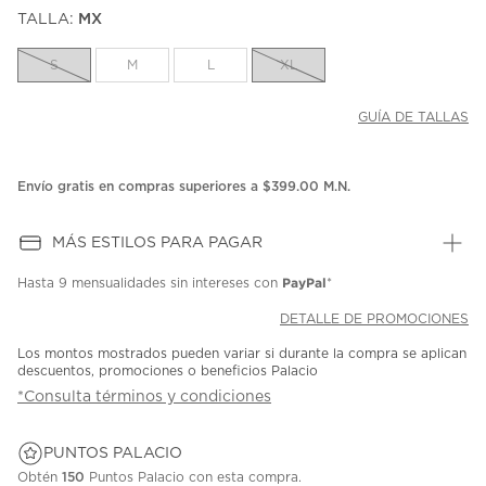
puntuación.
TALLA:
MX
Enlace
en
la
S
M
L
XL
misma
página.
GUÍA DE TALLAS
Envío gratis en compras superiores a $399.00 M.N.
MÁS ESTILOS PARA PAGAR
PayPal
Hasta
9 mensualidades
sin intereses con
*
DETALLE DE PROMOCIONES
Los montos mostrados pueden variar si durante la compra se aplican
descuentos, promociones o beneficios Palacio
*Consulta términos y condiciones
PUNTOS PALACIO
Obtén
150
Puntos Palacio con esta compra.