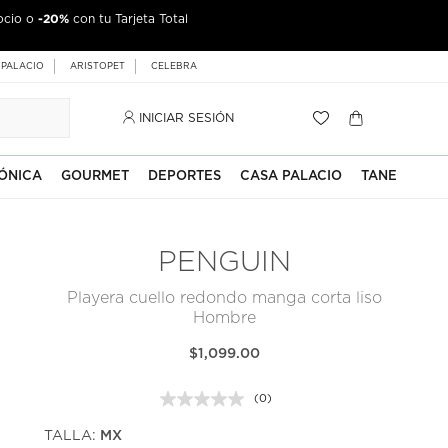
-20%
ocio o
con tu Tarjeta Total
 PALACIO
ARISTOPET
CELEBRA
INICIAR SESIÓN
ÓNICA
GOURMET
DEPORTES
CASA PALACIO
TANE
PENGUIN
Playera cuello redondo manga corta liso
Hombre
$1,099.00
(0)
Sin
puntuación.
TALLA:
MX
Enlace