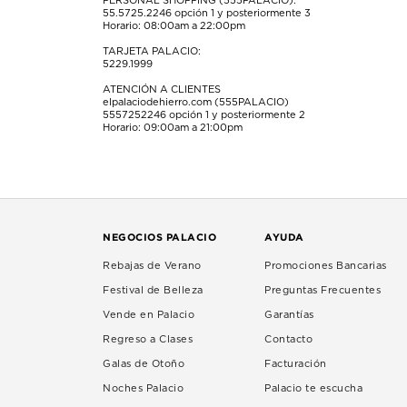
PERSONAL SHOPPING (555PALACIO):
55.5725.2246
opción 1 y posteriormente 3
Horario: 08:00am a 22:00pm
TARJETA PALACIO:
5229.1999
ATENCIÓN A CLIENTES
elpalaciodehierro.com (555PALACIO)
5557252246
opción 1 y posteriormente 2
Horario: 09:00am a 21:00pm
NEGOCIOS PALACIO
AYUDA
Rebajas de Verano
Promociones Bancarias
Festival de Belleza
Preguntas Frecuentes
Vende en Palacio
Garantías
Regreso a Clases
Contacto
Galas de Otoño
Facturación
Noches Palacio
Palacio te escucha