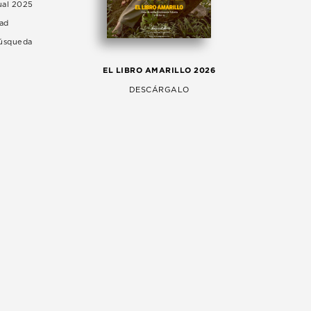
ual 2025
dad
Búsqueda
LA 
EL LIBRO AMARILLO 2026
AG
DESCÁRGALO