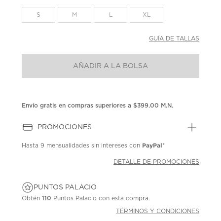
en
la
S
M
L
XL
misma
página.
GUÍA DE TALLAS
AÑADIR A LA BOLSA
Envío gratis en compras superiores a $399.00 M.N.
PROMOCIONES
PayPal
Hasta
9 mensualidades
sin intereses con
*
DETALLE DE PROMOCIONES
PUNTOS PALACIO
Obtén
110
Puntos Palacio con esta compra.
TÉRMINOS Y CONDICIONES