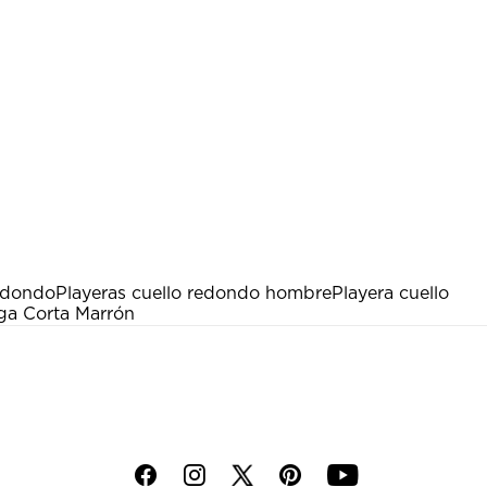
edondo
Playeras cuello redondo hombre
Playera cuello
ga Corta Marrón
f
i
p
y