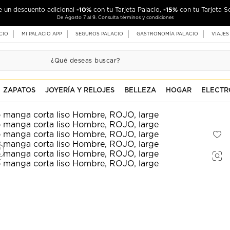
-10%
-15%
de un descuento adicional
con tu Tarjeta Palacio,
con tu Tarjeta S
De Agosto 7 al 9. Consulta términos y condiciones
CIO
MI PALACIO APP
SEGUROS PALACIO
GASTRONOMÍA PALACIO
VIAJES
ZAPATOS
JOYERÍA Y RELOJES
BELLEZA
HOGAR
ELECTR