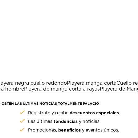
layera negra cuello redondo
Playera manga corta
Cuello r
ara hombre
Playera de manga corta a rayas
Playera de Man
OBTÉN LAS ÚLTIMAS NOTICIAS TOTALMENTE PALACIO
descuentos especiales
Regístrate y recibe
.
tendencias
Las últimas
y noticias.
beneficios
Promociones,
y eventos únicos.