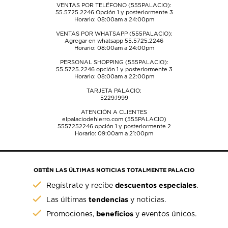
VENTAS POR TELÉFONO (555PALACIO):
55.5725.2246
Opción 1 y posteriormente 3
Horario: 08:00am a 24:00pm
VENTAS POR WHATSAPP (555PALACIO):
Agregar en whatsapp 55.5725.2246
Horario: 08:00am a 24:00pm
PERSONAL SHOPPING (555PALACIO):
55.5725.2246
opción 1 y posteriormente 3
Horario: 08:00am a 22:00pm
TARJETA PALACIO:
5229.1999
ATENCIÓN A CLIENTES
elpalaciodehierro.com (555PALACIO)
5557252246
opción 1 y posteriormente 2
Horario: 09:00am a 21:00pm
OBTÉN LAS ÚLTIMAS NOTICIAS TOTALMENTE PALACIO
descuentos especiales
Regístrate y recibe
.
tendencias
Las últimas
y noticias.
beneficios
Promociones,
y eventos únicos.