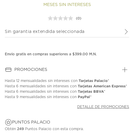
MESES SIN INTERESES
(0)
Sin
puntuación.
Enlace
Sin garantia extendida seleccionada
en
la
misma
página.
Envío gratis en compras superiores a $399.00 M.N.
PROMOCIONES
Tarjetas Palacio
Hasta
12 mensualidades
sin intereses con
*
Tarjetas American Express
Hasta
6 mensualidades
sin intereses con
*
Tarjetas BBVA
Hasta
6 mensualidades
sin intereses con
*
PayPal
Hasta
9 mensualidades
sin intereses con
*
DETALLE DE PROMOCIONES
PUNTOS PALACIO
Obtén
249
Puntos Palacio con esta compra.