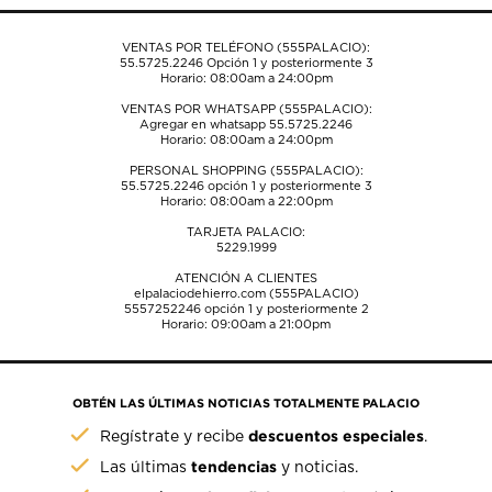
de
de
de
de
de
envío.
envío.
envío.
envío.
envío.
VENTAS POR TELÉFONO (555PALACIO):
55.5725.2246
Opción 1 y posteriormente 3
Horario: 08:00am a 24:00pm
VENTAS POR WHATSAPP (555PALACIO):
Agregar en whatsapp 55.5725.2246
Horario: 08:00am a 24:00pm
PERSONAL SHOPPING (555PALACIO):
55.5725.2246
opción 1 y posteriormente 3
Horario: 08:00am a 22:00pm
TARJETA PALACIO:
5229.1999
ATENCIÓN A CLIENTES
elpalaciodehierro.com (555PALACIO)
5557252246
opción 1 y posteriormente 2
Horario: 09:00am a 21:00pm
OBTÉN LAS ÚLTIMAS NOTICIAS TOTALMENTE PALACIO
descuentos especiales
Regístrate y recibe
.
tendencias
Las últimas
y noticias.