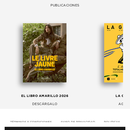
PUBLICACIONES
EL LIBRO AMARILLO 2026
LA GAC
DESCÁRGALO
AGOS
TÉRMINOS Y CONDICIONES
AVISO DE PRIVACIDAD
POLITICAS