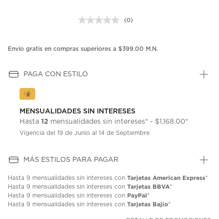
(0)
Sin
puntuación.
Enlace
en
Envío gratis en compras superiores a $399.00 M.N.
la
misma
página.
PAGA CON ESTILO
MENSUALIDADES SIN INTERESES
12
Hasta
mensualidades sin intereses* - $1,168.00*
Vigencia del 19 de Junio al 14 de Septiembre
MÁS ESTILOS PARA PAGAR
Tarjetas American Express
Hasta
9 mensualidades
sin intereses con
*
Tarjetas BBVA
Hasta
9 mensualidades
sin intereses con
*
PayPal
Hasta
9 mensualidades
sin intereses con
*
Tarjetas Bajio
Hasta
9 mensualidades
sin intereses con
*