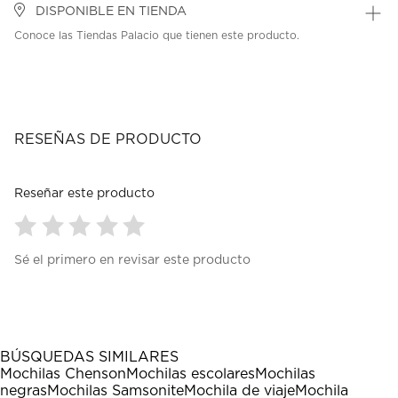
DISPONIBLE EN TIENDA
Conoce las Tiendas Palacio que tienen este producto.
RESEÑAS DE PRODUCTO
Reseñar este producto
Seleccionar
Seleccionar
Seleccionar
Seleccionar
Seleccionar
Sé el primero en revisar este producto
para
para
para
para
para
calificar
calificar
calificar
calificar
calificar
el
el
el
el
el
artículo
artículo
artículo
artículo
artículo
con
con
con
con
con
1
2
3
4
5
BÚSQUEDAS SIMILARES
estrella
estrellas.
estrellas.
estrellas.
estrellas.
Mochilas Chenson
Mochilas escolares
Mochilas
Esta
Esta
Esta
Esta
Esta
negras
Mochilas Samsonite
Mochila de viaje
Mochila
acción
acción
acción
acción
acción