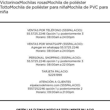
Victorinox
Mochilas rosas
Mochila de poliéster
abrirá
abrirá
abrirá
abrirá
abrirá
Totto
Mochila de poliéster para niña
Mochila de PVC para
el
el
el
el
el
niña
formulario
formulario
formulario
formulario
formulario
de
de
de
de
de
envío.
envío.
envío.
envío.
envío.
VENTAS POR TELÉFONO (555PALACIO):
55.5725.2246
Opción 1 y posteriormente 3
Horario: 08:00am a 24:00pm
VENTAS POR WHATSAPP (555PALACIO):
Agregar en whatsapp 55.5725.2246
Horario: 08:00am a 24:00pm
PERSONAL SHOPPING (555PALACIO):
55.5725.2246
opción 1 y posteriormente 3
Horario: 08:00am a 22:00pm
TARJETA PALACIO:
5229.1999
ATENCIÓN A CLIENTES
elpalaciodehierro.com (555PALACIO)
5557252246
opción 1 y posteriormente 2
Horario: 09:00am a 21:00pm
OBTÉN LAS ÚLTIMAS NOTICIAS TOTALMENTE PALACIO