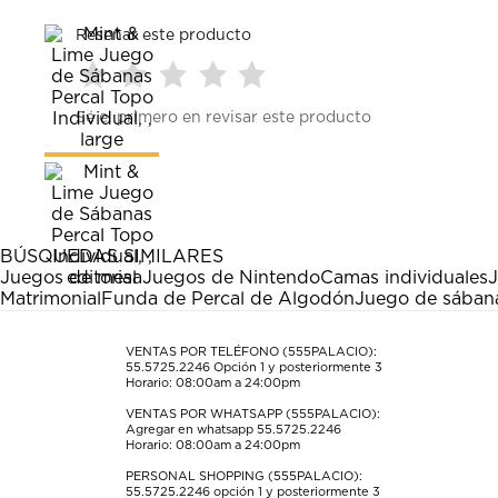
Reseñar este producto
Seleccionar
Seleccionar
Seleccionar
Seleccionar
Seleccionar
Sé el primero en revisar este producto
para
para
para
para
para
calificar
calificar
calificar
calificar
calificar
el
el
el
el
el
artículo
artículo
artículo
artículo
artículo
con
con
con
con
con
1
2
3
4
5
estrella
estrellas.
estrellas.
estrellas.
estrellas.
BÚSQUEDAS SIMILARES
Esta
Esta
Esta
Esta
Esta
Juegos de mesa
Juegos de Nintendo
Camas individuales
J
acción
acción
acción
acción
acción
Matrimonial
Funda de Percal de Algodón
Juego de sában
abrirá
abrirá
abrirá
abrirá
abrirá
el
el
el
el
el
formulario
formulario
formulario
formulario
formulario
VENTAS POR TELÉFONO (555PALACIO):
55.5725.2246
Opción 1 y posteriormente 3
de
de
de
de
de
Horario: 08:00am a 24:00pm
envío.
envío.
envío.
envío.
envío.
VENTAS POR WHATSAPP (555PALACIO):
Agregar en whatsapp 55.5725.2246
Horario: 08:00am a 24:00pm
PERSONAL SHOPPING (555PALACIO):
55.5725.2246
opción 1 y posteriormente 3