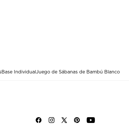
s
Base Individual
Juego de Sábanas de Bambú Blanco
f
i
p
y