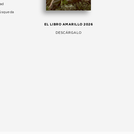
dad
Búsqueda
LA 
EL LIBRO AMARILLO 2026
AG
DESCÁRGALO