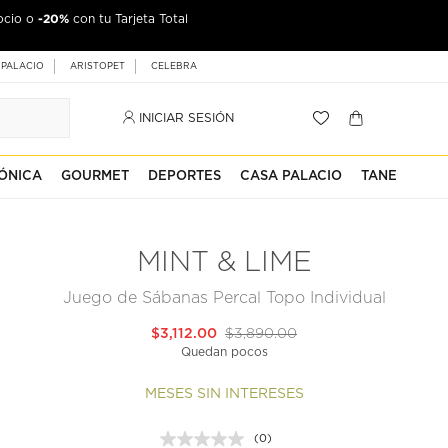
-20%
ocio o
con tu Tarjeta Total
 PALACIO
ARISTOPET
CELEBRA
INICIAR SESIÓN
ÓNICA
GOURMET
DEPORTES
CASA PALACIO
TANE
MINT & LIME
Juego de Sábanas Percal Topo Individual
$3,112.00
$3,890.00
Quedan pocos
MESES SIN INTERESES
(0)
Sin