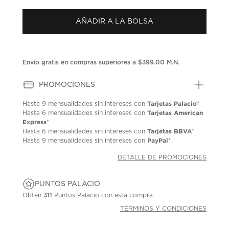
puntuación.
Enlace
AÑADIR A LA BOLSA
en
la
misma
página.
Envío gratis en compras superiores a $399.00 M.N.
PROMOCIONES
Tarjetas Palacio
Hasta
9 mensualidades
sin intereses con
*
Tarjetas American
Hasta
6 mensualidades
sin intereses con
Express
*
Tarjetas BBVA
Hasta
6 mensualidades
sin intereses con
*
PayPal
Hasta
9 mensualidades
sin intereses con
*
DETALLE DE PROMOCIONES
PUNTOS PALACIO
Obtén
311
Puntos Palacio con esta compra.
TÉRMINOS Y CONDICIONES