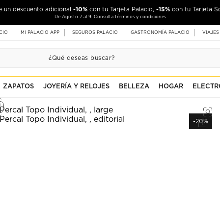
-10%
-15%
de un descuento adicional
con tu Tarjeta Palacio,
con tu Tarjeta S
De Agosto 7 al 9. Consulta términos y condiciones
CIO
MI PALACIO APP
SEGUROS PALACIO
GASTRONOMÍA PALACIO
VIAJES
ZAPATOS
JOYERÍA Y RELOJES
BELLEZA
HOGAR
ELECTR
-20%