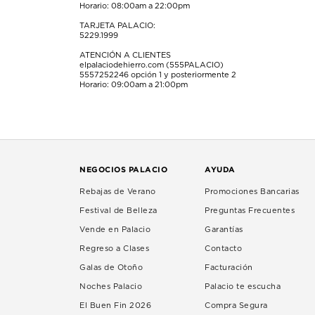
Horario: 08:00am a 22:00pm
TARJETA PALACIO:
5229.1999
ATENCIÓN A CLIENTES
elpalaciodehierro.com (555PALACIO)
5557252246
opción 1 y posteriormente 2
Horario: 09:00am a 21:00pm
NEGOCIOS PALACIO
AYUDA
Rebajas de Verano
Promociones Bancarias
Festival de Belleza
Preguntas Frecuentes
Vende en Palacio
Garantías
Regreso a Clases
Contacto
Galas de Otoño
Facturación
Noches Palacio
Palacio te escucha
El Buen Fin 2026
Compra Segura