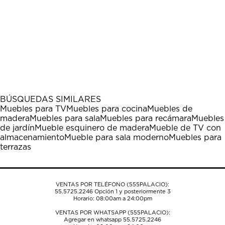
BÚSQUEDAS SIMILARES
Muebles para TV
Muebles para cocina
Muebles de
madera
Muebles para sala
Muebles para recámara
Muebles
de jardín
Mueble esquinero de madera
Mueble de TV con
almacenamiento
Mueble para sala moderno
Muebles para
terrazas
VENTAS POR TELÉFONO (555PALACIO):
55.5725.2246
Opción 1 y posteriormente 3
Horario: 08:00am a 24:00pm
VENTAS POR WHATSAPP (555PALACIO):
Agregar en whatsapp 55.5725.2246