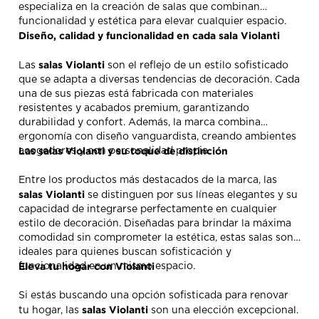
especializa en la creación de salas que combinan
funcionalidad y estética para elevar cualquier espacio.
Diseño, calidad y funcionalidad en cada sala Violanti
salas Violanti
Las
son el reflejo de un estilo sofisticado
que se adapta a diversas tendencias de decoración. Cada
una de sus piezas está fabricada con materiales
resistentes y acabados premium, garantizando
durabilidad y confort. Además, la marca combina
ergonomía con diseño vanguardista, creando ambientes
Las salas Violanti y su toque de distinción
acogedores y con personalidad propia.
Entre los productos más destacados de la marca, las
salas Violanti
se distinguen por sus líneas elegantes y su
capacidad de integrarse perfectamente en cualquier
estilo de decoración. Diseñadas para brindar la máxima
comodidad sin comprometer la estética, estas salas son
ideales para quienes buscan sofisticación y
Eleva tu hogar con Violanti
funcionalidad en un mismo espacio.
Si estás buscando una opción sofisticada para renovar
salas Violanti
tu hogar, las
son una elección excepcional.