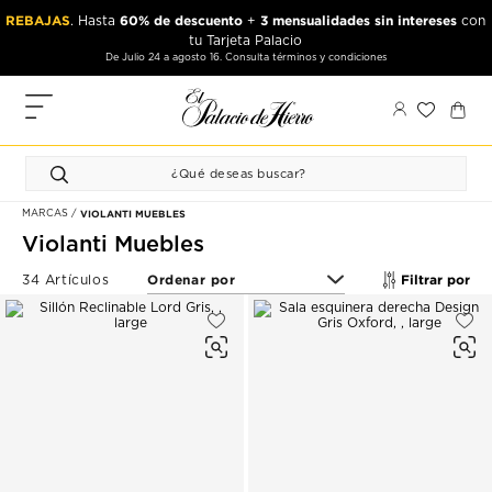
Ir
Ir
REBAJAS
60% de descuento
3 mensualidades sin intereses
. Hasta
+
con
al
al
tu Tarjeta Palacio
contenido
contenido
De Julio 24 a agosto 16. Consulta términos y condiciones
principal
de
pie
MIS
de
PEDIDOS
página
FAVORITOS
MARCAS
VIOLANTI MUEBLES
PERFIL
Violanti Muebles
DIRECCIONES
Filtrar por
34 Artículos
MÉTODOS
DE PAGO
CERRAR
SESIÓN