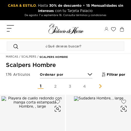
Ir
Ir
CASA & ESTILO
30% de descuento
15 Mensualidades sin
. Hasta
+
al
al
intereses
con tu Tarjeta Palacio
contenido
contenido
De agosto 7 a septiembre 16. Consulta términos y condiciones
principal
de
pie
MIS
de
PEDIDOS
página
FAVORITOS
MARCAS
SCALPERS
SCALPERS HOMBRE
PERFIL
Scalpers Hombre
DIRECCIONES
Filtrar por
176 Artículos
1
2
3
4
MÉTODOS
DE PAGO
CERRAR
SESIÓN