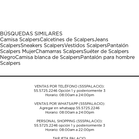
BÚSQUEDAS SIMILARES
Camisa Scalpers
Calcetines de Scalpers
Jeans
Scalpers
Sneakers Scalpers
Vestidos Scalpers
Pantalón
Scalpers Mujer
Chamarras Scalpers
Suéter de Scalpers
Negro
Camisa blanca de Scalpers
Pantalón para hombre
Scalpers
VENTAS POR TELÉFONO (555PALACIO):
55.5725.2246
Opción 1 y posteriormente 3
Horario: 08:00am a 24:00pm
VENTAS POR WHATSAPP (555PALACIO):
Agregar en whatsapp 55.5725.2246
Horario: 08:00am a 24:00pm
PERSONAL SHOPPING (555PALACIO):
55.5725.2246
opción 1 y posteriormente 3
Horario: 08:00am a 22:00pm
TARJETA PALACIO: