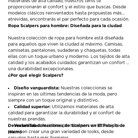
materiales de alta calidad, nuestros tenis te
proporcionarán el confort y el estilo que buscas. Desde
modelos clásicos reinventados hasta propuestas más
atrevidas, encontrarás el par perfecto para cada ocasión.
Ropa Scalpers para hombre: Diseñada para la ciudad
Nuestra colección de ropa para hombre está diseñada
para aquellos que viven la ciudad al máximo. Camisas,
camisetas, pantalones, sudaderas y chaquetas, todas
ellas con un toque urbano y moderno. Los tejidos de alta
calidad y los acabados cuidados garantizan un confort y
una durabilidad excepcionales.
¿Por qué elegir Scalpers?
Diseño vanguardista:
Nuestras colecciones se
inspiran en las últimas tendencias de la moda, pero
siempre con un toque original y distintivo.
Calidad superior:
Utilizamos materiales de alta
calidad para garantizar la durabilidad y el confort de
nuestras prendas.
Descubre las colecciones de Scalpers en El Palacio de
Versatilidad:
Nuestras prendas son versátiles y te
Hierro
permiten crear una gran variedad de looks, desde
casuales hasta más formales.