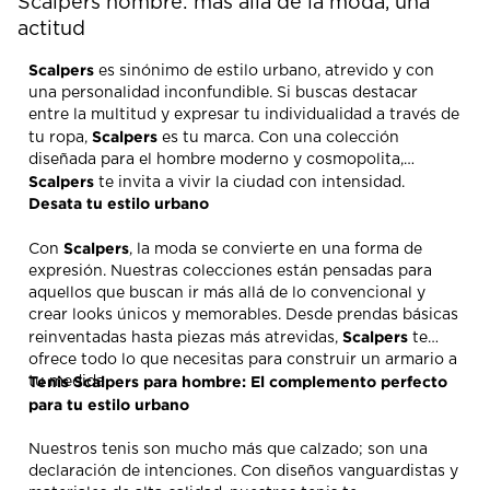
Scalpers hombre: más allá de la moda, una
actitud
Scalpers
es sinónimo de estilo urbano, atrevido y con
una personalidad inconfundible. Si buscas destacar
entre la multitud y expresar tu individualidad a través de
Scalpers
tu ropa,
es tu marca. Con una colección
diseñada para el hombre moderno y cosmopolita,
Scalpers
te invita a vivir la ciudad con intensidad.
Desata tu estilo urbano
Scalpers
Con
, la moda se convierte en una forma de
expresión. Nuestras colecciones están pensadas para
aquellos que buscan ir más allá de lo convencional y
crear looks únicos y memorables. Desde prendas básicas
Scalpers
reinventadas hasta piezas más atrevidas,
te
ofrece todo lo que necesitas para construir un armario a
Tenis Scalpers para hombre: El complemento perfecto
tu medida.
para tu estilo urbano
Nuestros tenis son mucho más que calzado; son una
declaración de intenciones. Con diseños vanguardistas y