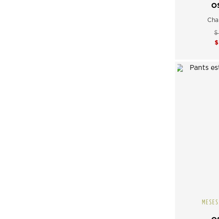
O
Cha
$
MESES