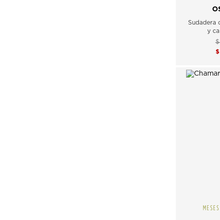
O
Sudadera c
y c
$
MESES