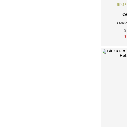
MESES
O
Overo
$