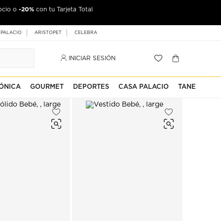
-20%
ocio o
jeta Palacio
con tu Tarjeta Total
 PALACIO
ARISTOPET
CELEBRA
INICIAR SESIÓN
ÓNICA
GOURMET
DEPORTES
CASA PALACIO
TANE