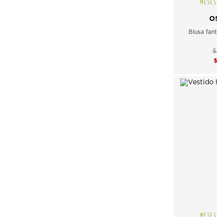
MESES
O
Blusa fan
$
MESES