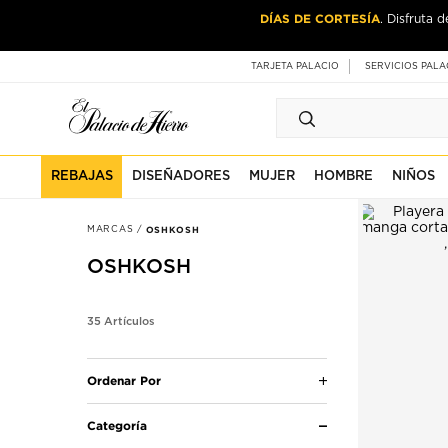
Ir
Ir
DÍAS DE CORTESÍA
CASA & ES
. Disfruta 
al
al
contenido
contenido
principal
de
TARJETA PALACIO
SERVICIOS PALA
pie
de
página
REBAJAS
DISEÑADORES
MUJER
HOMBRE
NIÑOS
MARCAS
OSHKOSH
OSHKOSH
35 Artículos
Ordenar Por
Categoría