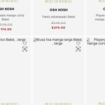
 SIN INTERESES
MESE
MESES SIN INTERESES
SH KOSH
OSH KOSH
tasía manga corta
Player
Pants estampado Bebé
Bebé
manga 
$549.00
349.00
$274.50
$174.50
MESE
 SIN INTERESES
MESES SIN INTERESES