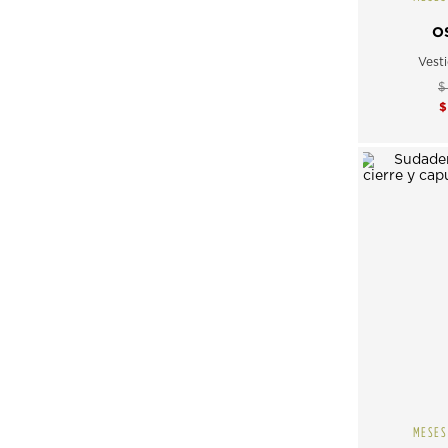
O
Vest
$
MESES