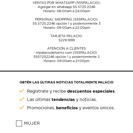
VENTAS POR WHATSAPP (555PALACIO):
Agregar en whatsapp 55.5725.2246
Horario: 08:00am a 24:00pm
PERSONAL SHOPPING (555PALACIO):
55.5725.2246
opción 1 y posteriormente 3
Horario: 08:00am a 22:00pm
TARJETA PALACIO:
5229.1999
ATENCIÓN A CLIENTES
elpalaciodehierro.com (555PALACIO)
5557252246
opción 1 y posteriormente 2
Horario: 09:00am a 21:00pm
OBTÉN LAS ÚLTIMAS NOTICIAS TOTALMENTE PALACIO
descuentos especiales
Regístrate y recibe
.
tendencias
Las últimas
y noticias.
beneficios
Promociones,
y eventos únicos.
MUJER