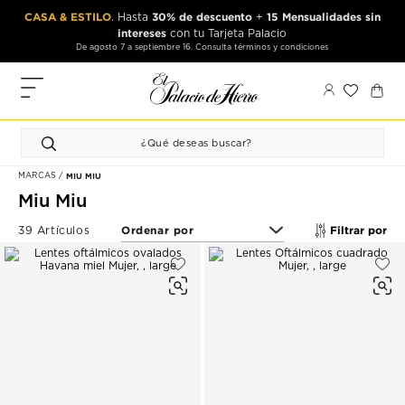
Ir
Ir
CASA & ESTILO
30% de descuento
15 Mensualidades sin
. Hasta
+
al
al
intereses
con tu Tarjeta Palacio
contenido
contenido
De agosto 7 a septiembre 16. Consulta términos y condiciones
principal
de
pie
MIS
de
PEDIDOS
página
FAVORITOS
MARCAS
MIU MIU
PERFIL
Miu Miu
DIRECCIONES
Filtrar por
39 Artículos
MÉTODOS
DE PAGO
CERRAR
SESIÓN