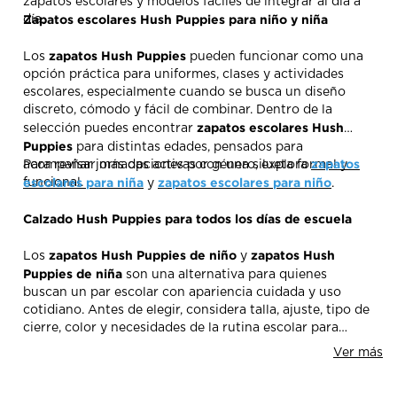
zapatos escolares y modelos fáciles de integrar al día a
Zapatos escolares Hush Puppies para niño y niña
día.
zapatos Hush Puppies
Los
pueden funcionar como una
opción práctica para uniformes, clases y actividades
escolares, especialmente cuando se busca un diseño
discreto, cómodo y fácil de combinar. Dentro de la
zapatos escolares Hush
selección puedes encontrar
Puppies
para distintas edades, pensados para
zapatos
acompañar jornadas activas con una silueta formal y
Para revisar más opciones por género, explora
escolares para niña
zapatos escolares para niño
funcional.
y
.
Calzado Hush Puppies para todos los días de escuela
zapatos Hush Puppies de niño
zapatos Hush
Los
y
Puppies de niña
son una alternativa para quienes
buscan un par escolar con apariencia cuidada y uso
cotidiano. Antes de elegir, considera talla, ajuste, tipo de
cierre, color y necesidades de la rutina escolar para
encontrar el modelo más adecuado.
Ver más