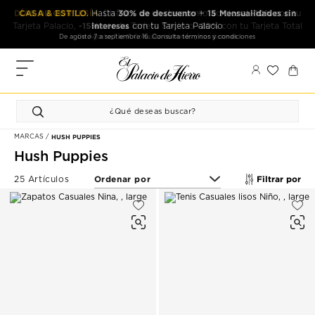
Ir
Ir
CASA & ESTILO
30% de descuento
15 Mensualidades sin
. Hasta
+
al
al
intereses
con tu Tarjeta Palacio
contenido
contenido
De agosto 7 a septiembre 16. Consulta términos y condiciones
principal
de
pie
MIS
de
PEDIDOS
página
FAVORITOS
MARCAS
HUSH PUPPIES
PERFIL
Hush Puppies
DIRECCIONES
Filtrar por
25 Artículos
MÉTODOS
DE PAGO
CERRAR
SESIÓN