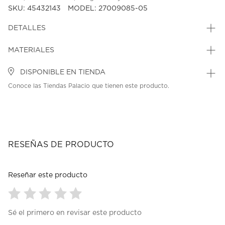
SKU: 45432143
MODEL: 27009085-05
DETALLES
MATERIALES
DISPONIBLE EN TIENDA
Conoce las Tiendas Palacio que tienen este producto.
RESEÑAS DE PRODUCTO
Reseñar este producto
Seleccionar
Seleccionar
Seleccionar
Seleccionar
Seleccionar
Sé el primero en revisar este producto
para
para
para
para
para
calificar
calificar
calificar
calificar
calificar