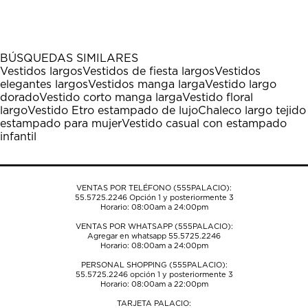
el
el
el
el
el
artículo
artículo
artículo
artículo
artículo
con
con
con
con
con
1
2
3
4
5
BÚSQUEDAS SIMILARES
estrella
estrellas.
estrellas.
estrellas.
estrellas.
Vestidos largos
Vestidos de fiesta largos
Vestidos
Esta
Esta
Esta
Esta
Esta
elegantes largos
Vestidos manga larga
Vestido largo
acción
acción
acción
acción
acción
dorado
Vestido corto manga larga
Vestido floral
abrirá
abrirá
abrirá
abrirá
abrirá
largo
Vestido Etro estampado de lujo
Chaleco largo tejido
el
el
el
el
el
estampado para mujer
Vestido casual con estampado
formulario
formulario
formulario
formulario
formulario
infantil
de
de
de
de
de
envío.
envío.
envío.
envío.
envío.
VENTAS POR TELÉFONO (555PALACIO):
55.5725.2246
Opción 1 y posteriormente 3
Horario: 08:00am a 24:00pm
VENTAS POR WHATSAPP (555PALACIO):
Agregar en whatsapp 55.5725.2246
Horario: 08:00am a 24:00pm
PERSONAL SHOPPING (555PALACIO):
55.5725.2246
opción 1 y posteriormente 3
Horario: 08:00am a 22:00pm
TARJETA PALACIO: