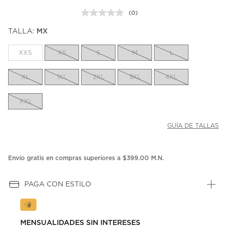
(0)
Sin
puntuación.
TALLA:
MX
Enlace
en
la
XXS
XS
S
M
L
misma
página.
XL
1XL
2XL
3XL
4XL
XXL
GUÍA DE TALLAS
Envío gratis en compras superiores a $399.00 M.N.
PAGA CON ESTILO
MENSUALIDADES SIN INTERESES