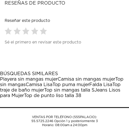
RESEÑAS DE PRODUCTO
Reseñar este producto
Seleccionar
Seleccionar
Seleccionar
Seleccionar
Seleccionar
Sé el primero en revisar este producto
para
para
para
para
para
calificar
calificar
calificar
calificar
calificar
el
el
el
el
el
artículo
artículo
artículo
artículo
artículo
con
con
con
con
con
1
2
3
4
5
BÚSQUEDAS SIMILARES
estrella
estrellas.
estrellas.
estrellas.
estrellas.
Playera sin mangas mujer
Camisa sin mangas mujer
Top
Esta
Esta
Esta
Esta
Esta
sin mangas
Camisa Lisa
Top puma mujer
Falda Lisa
Top
acción
acción
acción
acción
acción
traje de baño mujer
Top sin mangas talla S
Jeans Lisos
abrirá
abrirá
abrirá
abrirá
abrirá
para Mujer
Top de punto liso talla 38
el
el
el
el
el
formulario
formulario
formulario
formulario
formulario
de
de
de
de
de
envío.
envío.
envío.
envío.
envío.
VENTAS POR TELÉFONO (555PALACIO):
55.5725.2246
Opción 1 y posteriormente 3
Horario: 08:00am a 24:00pm