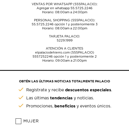
VENTAS POR WHATSAPP (555PALACIO):
Agregar en whatsapp 55.5725.2246
Horario: 08:00am a 24:00pm
PERSONAL SHOPPING (555PALACIO):
55.5725.2246
opción 1 y posteriormente 3
Horario: 08:00am a 22:00pm
TARJETA PALACIO:
5229.1999
ATENCIÓN A CLIENTES
elpalaciodehierro.com (555PALACIO)
5557252246
opción 1 y posteriormente 2
Horario: 09:00am a 21:00pm
OBTÉN LAS ÚLTIMAS NOTICIAS TOTALMENTE PALACIO
descuentos especiales
Regístrate y recibe
.
tendencias
Las últimas
y noticias.
beneficios
Promociones,
y eventos únicos.
MUJER