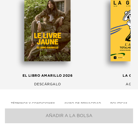
EL LIBRO AMARILLO 2026
LA GAC
DESCÁRGALO
AGOS
TÉRMINOS Y CONDICIONES
AVISO DE PRIVACIDAD
POLITICAS
AÑADIR A LA BOLSA