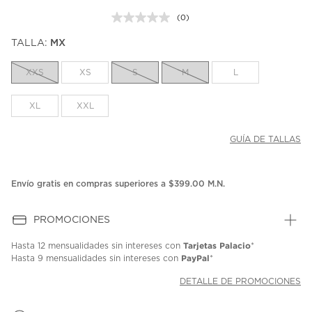
(0)
Sin
puntuación.
TALLA:
MX
Enlace
en
la
XXS
XS
S
M
L
misma
página.
XL
XXL
GUÍA DE TALLAS
Envío gratis en compras superiores a $399.00 M.N.
PROMOCIONES
Tarjetas Palacio
Hasta
12 mensualidades
sin intereses con
*
PayPal
Hasta
9 mensualidades
sin intereses con
*
DETALLE DE PROMOCIONES