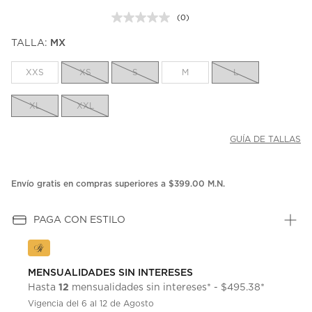
(0)
Sin
puntuación.
TALLA:
MX
Enlace
en
la
XXS
XS
S
M
L
misma
página.
XL
XXL
GUÍA DE TALLAS
Envío gratis en compras superiores a $399.00 M.N.
PAGA CON ESTILO
MENSUALIDADES SIN INTERESES
12
Hasta
mensualidades sin intereses* - $495.38*
Vigencia del 6 al 12 de Agosto