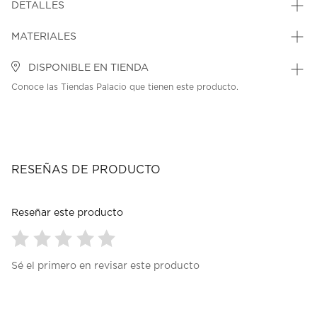
DETALLES
MATERIALES
DISPONIBLE EN TIENDA
Conoce las Tiendas Palacio que tienen este producto.
RESEÑAS DE PRODUCTO
Reseñar este producto
Seleccionar
Seleccionar
Seleccionar
Seleccionar
Seleccionar
Sé el primero en revisar este producto
para
para
para
para
para
calificar
calificar
calificar
calificar
calificar
el
el
el
el
el
artículo
artículo
artículo
artículo
artículo