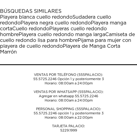
con
con
con
con
con
1
2
3
4
5
BÚSQUEDAS SIMILARES
estrella
estrellas.
estrellas.
estrellas.
estrellas.
Playera blanca cuello redondo
Sudadera cuello
Esta
Esta
Esta
Esta
Esta
redondo
Playera negra cuello redondo
Playera manga
acción
acción
acción
acción
acción
corta
Cuello redondo
Playeras cuello redondo
abrirá
abrirá
abrirá
abrirá
abrirá
hombre
Playera cuello redondo manga larga
Camiseta de
el
el
el
el
el
cuello redondo lisa para hombre
Pijama para mujer con
formulario
formulario
formulario
formulario
formulario
playera de cuello redondo
Playera de Manga Corta
de
de
de
de
de
Marrón
envío.
envío.
envío.
envío.
envío.
VENTAS POR TELÉFONO (555PALACIO):
55.5725.2246
Opción 1 y posteriormente 3
Horario: 08:00am a 24:00pm
VENTAS POR WHATSAPP (555PALACIO):
Agregar en whatsapp 55.5725.2246
Horario: 08:00am a 24:00pm
PERSONAL SHOPPING (555PALACIO):
55.5725.2246
opción 1 y posteriormente 3
Horario: 08:00am a 22:00pm
TARJETA PALACIO:
5229.1999