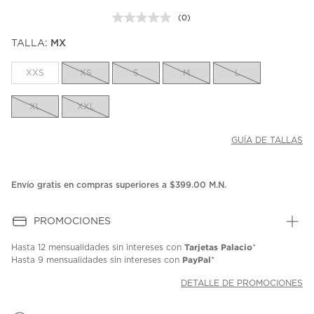
(0)
Sin
puntuación.
TALLA:
MX
Enlace
en
la
XXS
XS
S
M
L
misma
página.
XL
XXL
GUÍA DE TALLAS
Envío gratis en compras superiores a $399.00 M.N.
PROMOCIONES
Tarjetas Palacio
Hasta
12 mensualidades
sin intereses con
*
PayPal
Hasta
9 mensualidades
sin intereses con
*
DETALLE DE PROMOCIONES