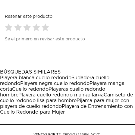
Reseñar este producto
Seleccionar
Seleccionar
Seleccionar
Seleccionar
Seleccionar
Sé el primero en revisar este producto
para
para
para
para
para
calificar
calificar
calificar
calificar
calificar
el
el
el
el
el
artículo
artículo
artículo
artículo
artículo
con
con
con
con
con
1
2
3
4
5
BÚSQUEDAS SIMILARES
estrella
estrellas.
estrellas.
estrellas.
estrellas.
Playera blanca cuello redondo
Sudadera cuello
Esta
Esta
Esta
Esta
Esta
redondo
Playera negra cuello redondo
Playera manga
acción
acción
acción
acción
acción
corta
Cuello redondo
Playeras cuello redondo
abrirá
abrirá
abrirá
abrirá
abrirá
hombre
Playera cuello redondo manga larga
Camiseta de
el
el
el
el
el
cuello redondo lisa para hombre
Pijama para mujer con
formulario
formulario
formulario
formulario
formulario
playera de cuello redondo
Playera de Entrenamiento con
de
de
de
de
de
Cuello Redondo para Mujer
envío.
envío.
envío.
envío.
envío.
VENTAS POR TELÉFONO (555PALACIO):