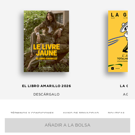
EL LIBRO AMARILLO 2026
LA GAC
DESCÁRGALO
AGOS
TÉRMINOS Y CONDICIONES
AVISO DE PRIVACIDAD
POLITICAS
AÑADIR A LA BOLSA