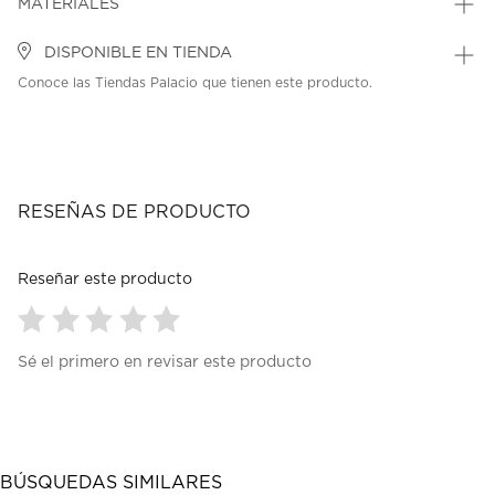
MATERIALES
DISPONIBLE EN TIENDA
Conoce las Tiendas Palacio que tienen este producto.
RESEÑAS DE PRODUCTO
Reseñar este producto
Seleccionar
Seleccionar
Seleccionar
Seleccionar
Seleccionar
Sé el primero en revisar este producto
para
para
para
para
para
calificar
calificar
calificar
calificar
calificar
el
el
el
el
el
artículo
artículo
artículo
artículo
artículo
con
con
con
con
con
1
2
3
4
5
BÚSQUEDAS SIMILARES
estrella
estrellas.
estrellas.
estrellas.
estrellas.