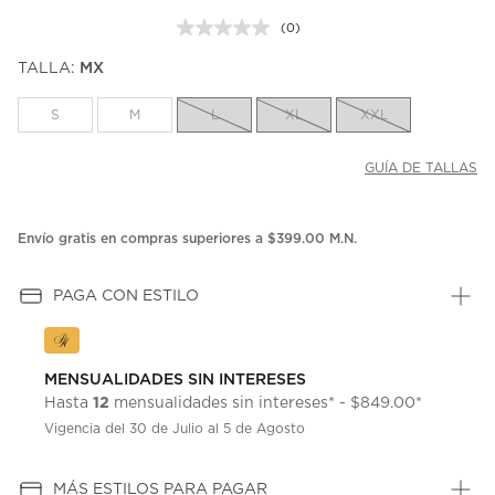
(0)
Sin
puntuación.
TALLA:
MX
Enlace
en
la
S
M
L
XL
XXL
misma
página.
GUÍA DE TALLAS
Envío gratis en compras superiores a $399.00 M.N.
PAGA CON ESTILO
MENSUALIDADES SIN INTERESES
12
Hasta
mensualidades sin intereses* - $849.00*
Vigencia del 30 de Julio al 5 de Agosto
MÁS ESTILOS PARA PAGAR