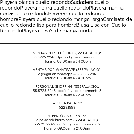
Playera blanca cuello redondo
Sudadera cuello
Esta
Esta
Esta
Esta
Esta
redondo
Playera negra cuello redondo
Playera manga
acción
acción
acción
acción
acción
corta
Cuello redondo
Playeras cuello redondo
abrirá
abrirá
abrirá
abrirá
abrirá
hombre
Playera cuello redondo manga larga
Camiseta de
el
el
el
el
el
cuello redondo lisa para hombre
Blusa Lisa con Cuello
formulario
formulario
formulario
formulario
formulario
Redondo
Playera Levi's de manga corta
de
de
de
de
de
envío.
envío.
envío.
envío.
envío.
VENTAS POR TELÉFONO (555PALACIO):
55.5725.2246
Opción 1 y posteriormente 3
Horario: 08:00am a 24:00pm
VENTAS POR WHATSAPP (555PALACIO):
Agregar en whatsapp 55.5725.2246
Horario: 08:00am a 24:00pm
PERSONAL SHOPPING (555PALACIO):
55.5725.2246
opción 1 y posteriormente 3
Horario: 08:00am a 22:00pm
TARJETA PALACIO:
5229.1999
ATENCIÓN A CLIENTES
elpalaciodehierro.com (555PALACIO)
5557252246
opción 1 y posteriormente 2
Horario: 09:00am a 21:00pm