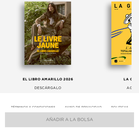
EL LIBRO AMARILLO 2026
LA GAC
DESCÁRGALO
AGOS
TÉRMINOS Y CONDICIONES
AVISO DE PRIVACIDAD
POLITICAS
AÑADIR A LA BOLSA