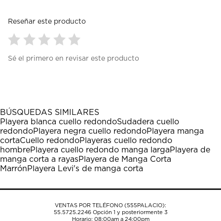
Reseñar este producto
Seleccionar
Seleccionar
Seleccionar
Seleccionar
Seleccionar
Sé el primero en revisar este producto
para
para
para
para
para
calificar
calificar
calificar
calificar
calificar
el
el
el
el
el
artículo
artículo
artículo
artículo
artículo
con
con
con
con
con
1
2
3
4
5
BÚSQUEDAS SIMILARES
estrella
estrellas.
estrellas.
estrellas.
estrellas.
Playera blanca cuello redondo
Sudadera cuello
Esta
Esta
Esta
Esta
Esta
redondo
Playera negra cuello redondo
Playera manga
acción
acción
acción
acción
acción
corta
Cuello redondo
Playeras cuello redondo
abrirá
abrirá
abrirá
abrirá
abrirá
hombre
Playera cuello redondo manga larga
Playera de
el
el
el
el
el
manga corta a rayas
Playera de Manga Corta
formulario
formulario
formulario
formulario
formulario
Marrón
Playera Levi's de manga corta
de
de
de
de
de
envío.
envío.
envío.
envío.
envío.
VENTAS POR TELÉFONO (555PALACIO):
55.5725.2246
Opción 1 y posteriormente 3
Horario: 08:00am a 24:00pm