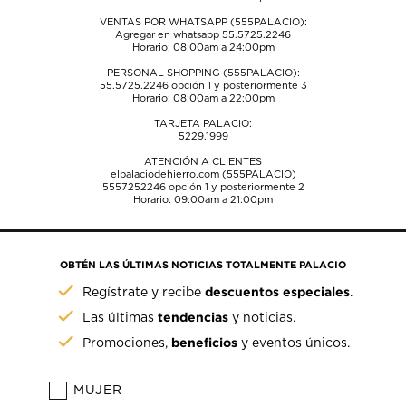
VENTAS POR WHATSAPP (555PALACIO):
Agregar en whatsapp 55.5725.2246
Horario: 08:00am a 24:00pm
PERSONAL SHOPPING (555PALACIO):
55.5725.2246
opción 1 y posteriormente 3
Horario: 08:00am a 22:00pm
TARJETA PALACIO:
5229.1999
ATENCIÓN A CLIENTES
elpalaciodehierro.com (555PALACIO)
5557252246
opción 1 y posteriormente 2
Horario: 09:00am a 21:00pm
OBTÉN LAS ÚLTIMAS NOTICIAS TOTALMENTE PALACIO
descuentos especiales
Regístrate y recibe
.
tendencias
Las últimas
y noticias.
beneficios
Promociones,
y eventos únicos.
MUJER