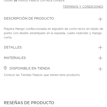
Obtén
26
Puntos Palacio con esta compra.
TÉRMINOS Y CONDICIONES
DESCRIPCIÓN DE PRODUCTO
Playera Mango confeccionada en algodón de corte recto en tejido de
punto con diseño estampado en la espalda, cuello redondo y manga
corta.
SKU: 45398345
MODEL: 27007943-02
DETALLES
MATERIALES
DISPONIBLE EN TIENDA
Conoce las Tiendas Palacio que tienen este producto.
RESEÑAS DE PRODUCTO