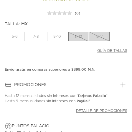
MESES SIN INTERESES
(0)
Sin
puntuación.
TALLA:
MX
Enlace
en
la
5-6
7-8
9-10
11-12
13-14
misma
página.
GUÍA DE TALLAS
Envío gratis en compras superiores a $399.00 M.N.
PROMOCIONES
Tarjetas Palacio
Hasta
12 mensualidades
sin intereses con
*
PayPal
Hasta
9 mensualidades
sin intereses con
*
DETALLE DE PROMOCIONES
PUNTOS PALACIO