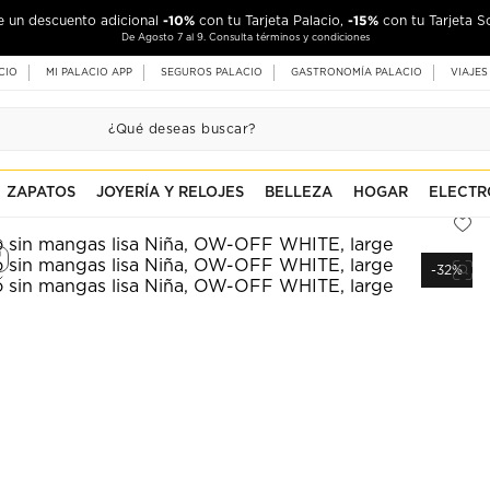
-10%
-15%
de un descuento adicional
con tu Tarjeta Palacio,
con tu Tarjeta S
De Agosto 7 al 9. Consulta términos y condiciones
CIO
MI PALACIO APP
SEGUROS PALACIO
GASTRONOMÍA PALACIO
VIAJES
ZAPATOS
JOYERÍA Y RELOJES
BELLEZA
HOGAR
ELECTR
-32%