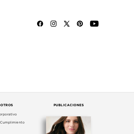
f
i
p
y
SOTROS
PUBLICACIONES
rporativo
e Cumplimiento