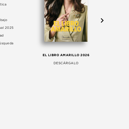
tica
abajo
ual 2025
dad
Búsqueda
LA 
EL LIBRO AMARILLO 2026
AG
DESCÁRGALO