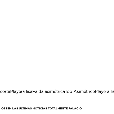
corta
Playera lisa
Falda asimétrica
Top Asimétrico
Playera l
OBTÉN LAS ÚLTIMAS NOTICIAS TOTALMENTE PALACIO