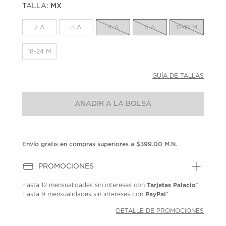
TALLA:
MX
Enlace
en
la
2 A
3 A
4 A
5 A
12-18 M
misma
página.
18-24 M
GUÍA DE TALLAS
AÑADIR A LA BOLSA
Envío gratis en compras superiores a $399.00 M.N.
PROMOCIONES
Tarjetas Palacio
Hasta
12 mensualidades
sin intereses con
*
PayPal
Hasta
9 mensualidades
sin intereses con
*
DETALLE DE PROMOCIONES