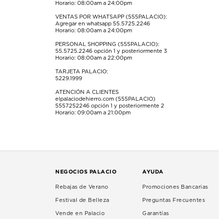
Horario: 08:00am a 24:00pm
envío.
envío.
envío.
envío.
envío.
VENTAS POR WHATSAPP (555PALACIO):
Agregar en whatsapp 55.5725.2246
Horario: 08:00am a 24:00pm
PERSONAL SHOPPING (555PALACIO):
55.5725.2246
opción 1 y posteriormente 3
Horario: 08:00am a 22:00pm
TARJETA PALACIO:
5229.1999
ATENCIÓN A CLIENTES
elpalaciodehierro.com (555PALACIO)
5557252246
opción 1 y posteriormente 2
Horario: 09:00am a 21:00pm
NEGOCIOS PALACIO
AYUDA
Rebajas de Verano
Promociones Bancarias
Festival de Belleza
Preguntas Frecuentes
Vende en Palacio
Garantías