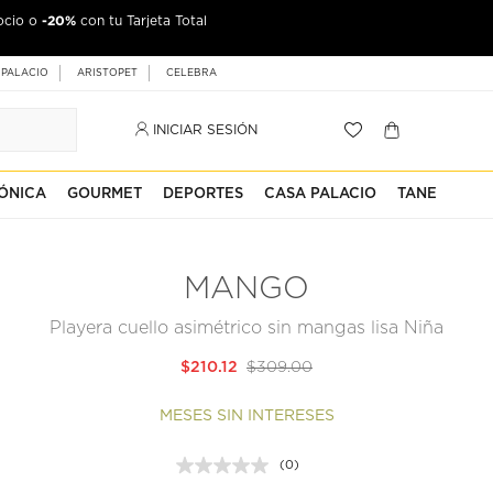
-20%
ocio o
con tu Tarjeta Total
 PALACIO
ARISTOPET
CELEBRA
INICIAR SESIÓN
ÓNICA
GOURMET
DEPORTES
CASA PALACIO
TANE
MANGO
Playera cuello asimétrico sin mangas lisa Niña
$210.12
$309.00
MESES SIN INTERESES
(0)
Sin
puntuación.