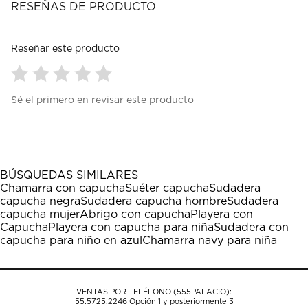
RESEÑAS DE PRODUCTO
Reseñar este producto
Seleccionar
Seleccionar
Seleccionar
Seleccionar
Seleccionar
Sé el primero en revisar este producto
para
para
para
para
para
calificar
calificar
calificar
calificar
calificar
el
el
el
el
el
artículo
artículo
artículo
artículo
artículo
con
con
con
con
con
1
2
3
4
5
BÚSQUEDAS SIMILARES
estrella
estrellas.
estrellas.
estrellas.
estrellas.
Chamarra con capucha
Suéter capucha
Sudadera
Esta
Esta
Esta
Esta
Esta
capucha negra
Sudadera capucha hombre
Sudadera
acción
acción
acción
acción
acción
capucha mujer
Abrigo con capucha
Playera con
abrirá
abrirá
abrirá
abrirá
abrirá
Capucha
Playera con capucha para niña
Sudadera con
el
el
el
el
el
capucha para niño en azul
Chamarra navy para niña
formulario
formulario
formulario
formulario
formulario
de
de
de
de
de
envío.
envío.
envío.
envío.
envío.
VENTAS POR TELÉFONO (555PALACIO):
55.5725.2246
Opción 1 y posteriormente 3