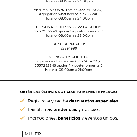
Horario: 08:00am a 24:00pm
VENTAS POR WHATSAPP (555PALACIO):
Agregar en whatsapp 55.5725.2246
Horario: 08:00am a 24:00pm
PERSONAL SHOPPING (555PALACIO):
55.5725.2246
opción 1 y posteriormente 3
Horario: 08:00am a 22:00pm
TARJETA PALACIO:
5229.1999
ATENCIÓN A CLIENTES
elpalaciodehierro.com (555PALACIO)
5557252246
opción 1 y posteriormente 2
Horario: 09:00am a 21:00pm
OBTÉN LAS ÚLTIMAS NOTICIAS TOTALMENTE PALACIO
descuentos especiales
Regístrate y recibe
.
tendencias
Las últimas
y noticias.
beneficios
Promociones,
y eventos únicos.
MUJER