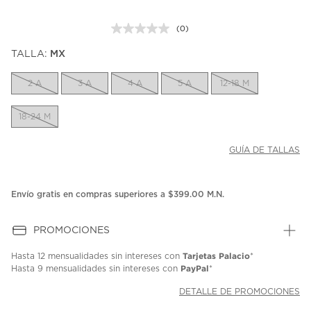
(0)
Sin
puntuación.
TALLA:
MX
Enlace
en
la
2 A
3 A
4 A
5 A
12-18 M
misma
página.
18-24 M
GUÍA DE TALLAS
Envío gratis en compras superiores a $399.00 M.N.
PROMOCIONES
Tarjetas Palacio
Hasta
12 mensualidades
sin intereses con
*
PayPal
Hasta
9 mensualidades
sin intereses con
*
DETALLE DE PROMOCIONES