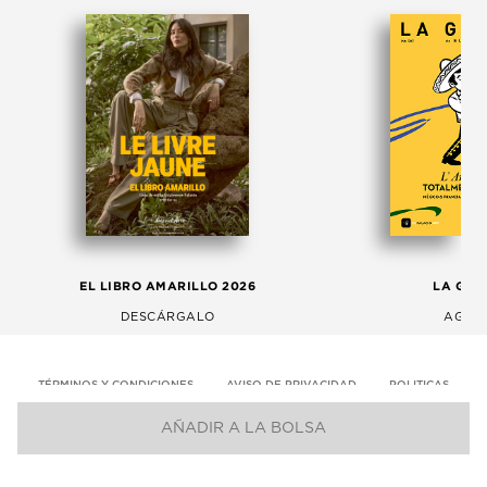
EL LIBRO AMARILLO 2026
LA GAC
DESCÁRGALO
AGOS
TÉRMINOS Y CONDICIONES
AVISO DE PRIVACIDAD
POLITICAS
AÑADIR A LA BOLSA