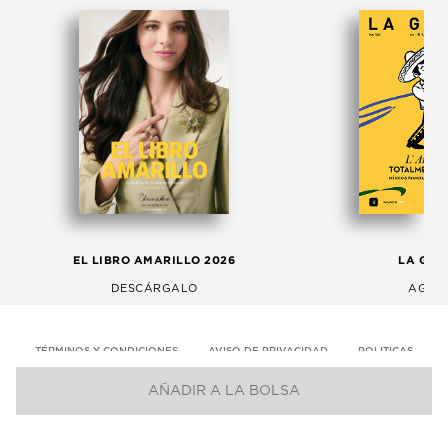
EL LIBRO AMARILLO 2026
LA GAC
DESCÁRGALO
AGOS
TÉRMINOS Y CONDICIONES
AVISO DE PRIVACIDAD
POLITICAS
AÑADIR A LA BOLSA