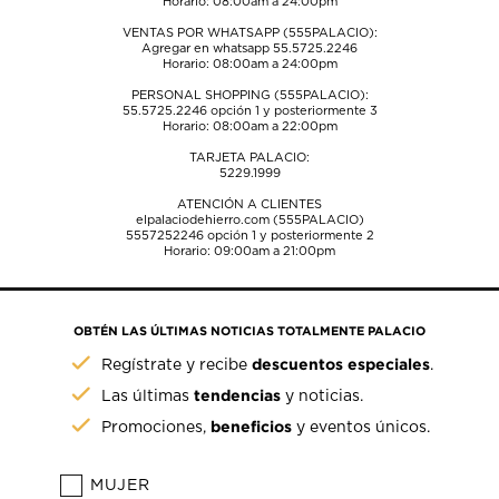
Horario: 08:00am a 24:00pm
VENTAS POR WHATSAPP (555PALACIO):
Agregar en whatsapp 55.5725.2246
Horario: 08:00am a 24:00pm
PERSONAL SHOPPING (555PALACIO):
55.5725.2246
opción 1 y posteriormente 3
Horario: 08:00am a 22:00pm
TARJETA PALACIO:
5229.1999
ATENCIÓN A CLIENTES
elpalaciodehierro.com (555PALACIO)
5557252246
opción 1 y posteriormente 2
Horario: 09:00am a 21:00pm
OBTÉN LAS ÚLTIMAS NOTICIAS TOTALMENTE PALACIO
descuentos especiales
Regístrate y recibe
.
tendencias
Las últimas
y noticias.
beneficios
Promociones,
y eventos únicos.
MUJER