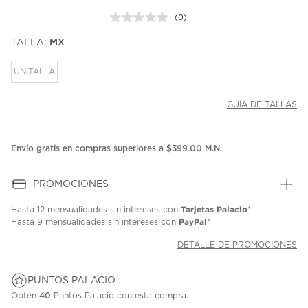
(0)
Sin
puntuación.
TALLA:
MX
Enlace
en
la
UNITALLA
misma
página.
GUÍA DE TALLAS
Envío gratis en compras superiores a $399.00 M.N.
PROMOCIONES
Tarjetas Palacio
Hasta
12 mensualidades
sin intereses con
*
PayPal
Hasta
9 mensualidades
sin intereses con
*
DETALLE DE PROMOCIONES
PUNTOS PALACIO
Obtén
40
Puntos Palacio con esta compra.