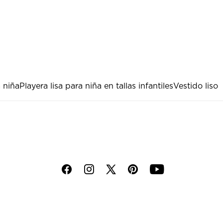
a niña
Playera lisa para niña en tallas infantiles
Vestido liso
f
i
p
y