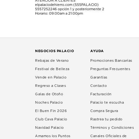
ATENCIÓN A CLIENTES
elpalaciodehierro.com (555PALACIO)
5557252246
opción 1 y posteriormente 2
Horario: 09:00am a 21:00pm
NEGOCIOS PALACIO
AYUDA
Rebajas de Verano
Promociones Bancarias
Festival de Belleza
Preguntas Frecuentes
Vende en Palacio
Garantías
Regreso a Clases
Contacto
Galas de Otoño
Facturación
Noches Palacio
Palacio te escucha
El Buen Fin 2026
Compra Segura
Club Cava Palacio
Rastrea tu pedido
Navidad Palacio
Términos y Condiciones
Amamos los Puntos
Canales Oficiales de