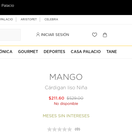
 Palacio
 PALACIO
ARISTOPET
CELEBRA
INICIAR SESIÓN
ÓNICA
GOURMET
DEPORTES
CASA PALACIO
TANE
MANGO
Cárdigan liso Niña
$211.60
$529.00
No disponible
MESES SIN INTERESES
(0)
Sin