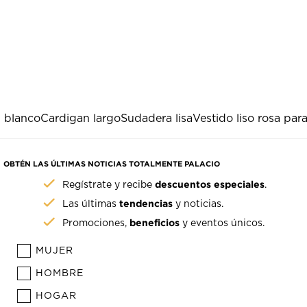
 blanco
Cardigan largo
Sudadera lisa
Vestido liso rosa par
OBTÉN LAS ÚLTIMAS NOTICIAS TOTALMENTE PALACIO
descuentos especiales
Regístrate y recibe
.
tendencias
Las últimas
y noticias.
beneficios
Promociones,
y eventos únicos.
MUJER
HOMBRE
HOGAR