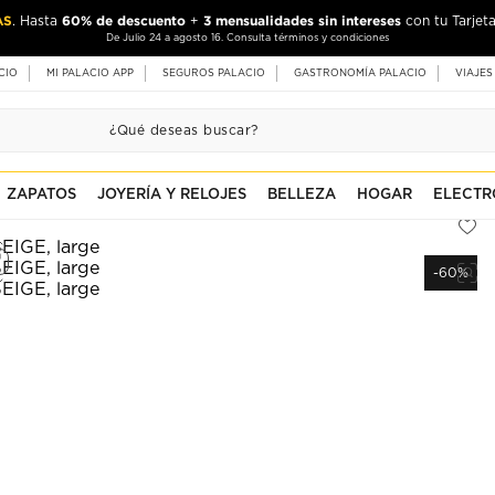
AS
60% de descuento
3 mensualidades sin intereses
. Hasta
+
con tu Tarjeta
De Julio 24 a agosto 16. Consulta términos y condiciones
CIO
MI PALACIO APP
SEGUROS PALACIO
GASTRONOMÍA PALACIO
VIAJES
ZAPATOS
JOYERÍA Y RELOJES
BELLEZA
HOGAR
ELECTR
-60%