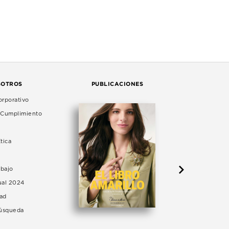
SOTROS
PUBLICACIONES
rporativo
e Cumplimiento
tica
abajo
ual 2024
dad
Búsqueda
LA 