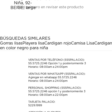
Seleccionar
Seleccionar
Seleccionar
Seleccionar
Seleccionar
Sé el primero en revisar este producto
para
para
para
para
para
calificar
calificar
calificar
calificar
calificar
el
el
el
el
el
artículo
artículo
artículo
artículo
artículo
con
con
con
con
con
1
2
3
4
5
estrella
estrellas.
estrellas.
estrellas.
estrellas.
BÚSQUEDAS SIMILARES
Esta
Esta
Esta
Esta
Esta
Gorras lisas
Playera lisa
Cardigan rojo
Camisa Lisa
Cardigan
acción
acción
acción
acción
acción
en color negro para niña
abrirá
abrirá
abrirá
abrirá
abrirá
el
el
el
el
el
formulario
formulario
formulario
formulario
formulario
VENTAS POR TELÉFONO (555PALACIO):
55.5725.2246
Opción 1 y posteriormente 3
de
de
de
de
de
Horario: 08:00am a 24:00pm
envío.
envío.
envío.
envío.
envío.
VENTAS POR WHATSAPP (555PALACIO):
Agregar en whatsapp 55.5725.2246
Horario: 08:00am a 24:00pm
PERSONAL SHOPPING (555PALACIO):
55.5725.2246
opción 1 y posteriormente 3
Horario: 08:00am a 22:00pm
TARJETA PALACIO:
5229.1999