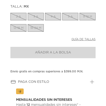
puntuación.
TALLA:
MX
Enlace
en
la
2 A
3 A
4 A
5 A
9-12 M
misma
página.
12-18 M
18-24 M
GUÍA DE TALLAS
AÑADIR A LA BOLSA
Envío gratis en compras superiores a $399.00 M.N.
PAGA CON ESTILO
MENSUALIDADES SIN INTERESES
12
Hasta
mensualidades sin intereses* -