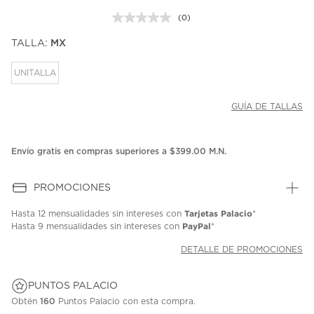
(0)
Sin
puntuación.
TALLA:
MX
Enlace
en
la
UNITALLA
misma
página.
GUÍA DE TALLAS
Envío gratis en compras superiores a $399.00 M.N.
PROMOCIONES
Tarjetas Palacio
Hasta
12 mensualidades
sin intereses con
*
PayPal
Hasta
9 mensualidades
sin intereses con
*
DETALLE DE PROMOCIONES
PUNTOS PALACIO
Obtén
160
Puntos Palacio con esta compra.