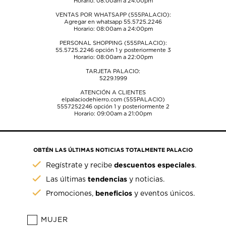
Horario: 08:00am a 24:00pm
VENTAS POR WHATSAPP (555PALACIO):
Agregar en whatsapp 55.5725.2246
Horario: 08:00am a 24:00pm
PERSONAL SHOPPING (555PALACIO):
55.5725.2246
opción 1 y posteriormente 3
Horario: 08:00am a 22:00pm
TARJETA PALACIO:
5229.1999
ATENCIÓN A CLIENTES
elpalaciodehierro.com (555PALACIO)
5557252246
opción 1 y posteriormente 2
Horario: 09:00am a 21:00pm
OBTÉN LAS ÚLTIMAS NOTICIAS TOTALMENTE PALACIO
descuentos especiales
Regístrate y recibe
.
tendencias
Las últimas
y noticias.
beneficios
Promociones,
y eventos únicos.
MUJER