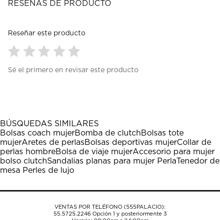
RESEÑAS DE PRODUCTO
Reseñar este producto
Seleccionar
Seleccionar
Seleccionar
Seleccionar
Seleccionar
Sé el primero en revisar este producto
para
para
para
para
para
calificar
calificar
calificar
calificar
calificar
el
el
el
el
el
artículo
artículo
artículo
artículo
artículo
con
con
con
con
con
1
2
3
4
5
BÚSQUEDAS SIMILARES
estrella
estrellas.
estrellas.
estrellas.
estrellas.
Bolsas coach mujer
Bomba de clutch
Bolsas tote
Esta
Esta
Esta
Esta
Esta
mujer
Aretes de perlas
Bolsas deportivas mujer
Collar de
acción
acción
acción
acción
acción
perlas hombre
Bolsa de viaje mujer
Accesorio para mujer
abrirá
abrirá
abrirá
abrirá
abrirá
bolso clutch
Sandalias planas para mujer Perla
Tenedor de
el
el
el
el
el
mesa Perles de lujo
formulario
formulario
formulario
formulario
formulario
de
de
de
de
de
envío.
envío.
envío.
envío.
envío.
VENTAS POR TELÉFONO (555PALACIO):
55.5725.2246
Opción 1 y posteriormente 3