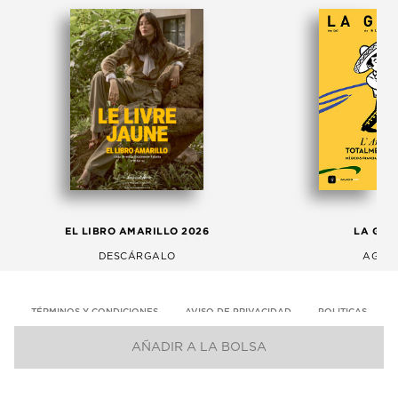
EL LIBRO AMARILLO 2026
LA GAC
DESCÁRGALO
AGOS
TÉRMINOS Y CONDICIONES
AVISO DE PRIVACIDAD
POLITICAS
AÑADIR A LA BOLSA