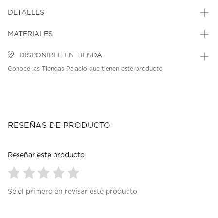
DETALLES
MATERIALES
DISPONIBLE EN TIENDA
Conoce las Tiendas Palacio que tienen este producto.
RESEÑAS DE PRODUCTO
Reseñar este producto
Seleccionar
Seleccionar
Seleccionar
Seleccionar
Seleccionar
Sé el primero en revisar este producto
para
para
para
para
para
calificar
calificar
calificar
calificar
calificar
el
el
el
el
el