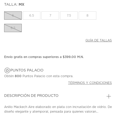
puntuación.
TALLA:
MX
Enlace
en
la
6
6.5
7
7.5
8
misma
página.
8.5
GUÍA DE TALLAS
Envío gratis en compras superiores a $399.00 M.N.
PUNTOS PALACIO
Obtén
800
Puntos Palacio con esta compra.
TÉRMINOS Y CONDICIONES
DESCRIPCIÓN DE PRODUCTO
Anillo Mackech Aire elaborado en plata con incrustación de vidrio. De
diseño elegante y atemporal, pensada para quienes valoran...