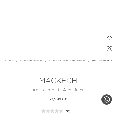
JOYERÍA
JOYERÍA PARA MUJER
JOYERÍA DE FANTASÍA PARA MUJER
ANILLOS FANTASÍA
MACKECH
Anillo en plata Aire Mujer
$7,999.00
(0)
Sin