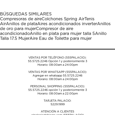
artículo
artículo
artículo
artículo
artículo
con
con
con
con
con
1
2
3
4
5
BÚSQUEDAS SIMILARES
estrella
estrellas.
estrellas.
estrellas.
estrellas.
Compresoras de aire
Colchones Spring Air
Tenis
Esta
Esta
Esta
Esta
Esta
Air
Anillos de plata
Aires acondicionados inverter
Anillos
acción
acción
acción
acción
acción
de oro para mujer
Compresor de aire
abrirá
abrirá
abrirá
abrirá
abrirá
acondicionado
Anillo en plata para mujer talla 5
Anillo
el
el
el
el
el
Talla 17.5 Mujer
Aire Eau de Toilette para mujer
formulario
formulario
formulario
formulario
formulario
de
de
de
de
de
envío.
envío.
envío.
envío.
envío.
VENTAS POR TELÉFONO (555PALACIO):
55.5725.2246
Opción 1 y posteriormente 3
Horario: 08:00am a 24:00pm
VENTAS POR WHATSAPP (555PALACIO):
Agregar en whatsapp 55.5725.2246
Horario: 08:00am a 24:00pm
PERSONAL SHOPPING (555PALACIO):
55.5725.2246
opción 1 y posteriormente 3
Horario: 08:00am a 22:00pm
TARJETA PALACIO:
5229.1999
ATENCIÓN A CLIENTES