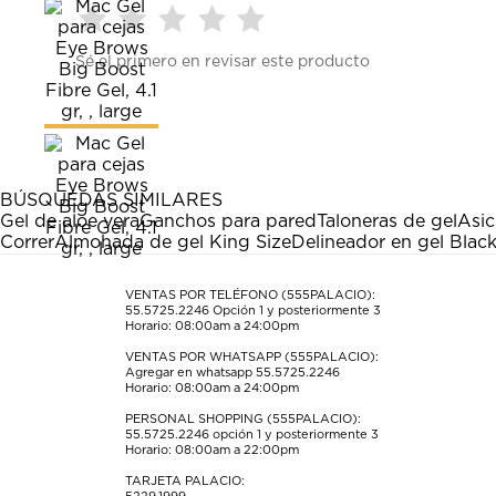
Seleccionar
Seleccionar
Seleccionar
Seleccionar
Seleccionar
Sé el primero en revisar este producto
para
para
para
para
para
calificar
calificar
calificar
calificar
calificar
el
el
el
el
el
artículo
artículo
artículo
artículo
artículo
con
con
con
con
con
1
2
3
4
5
estrella
estrellas.
estrellas.
estrellas.
estrellas.
BÚSQUEDAS SIMILARES
Esta
Esta
Esta
Esta
Esta
Gel de aloe vera
Ganchos para pared
Taloneras de gel
Asic
acción
acción
acción
acción
acción
Correr
Almohada de gel King Size
Delineador en gel Blac
abrirá
abrirá
abrirá
abrirá
abrirá
el
el
el
el
el
formulario
formulario
formulario
formulario
formulario
VENTAS POR TELÉFONO (555PALACIO):
55.5725.2246
Opción 1 y posteriormente 3
de
de
de
de
de
Horario: 08:00am a 24:00pm
envío.
envío.
envío.
envío.
envío.
VENTAS POR WHATSAPP (555PALACIO):
Agregar en whatsapp 55.5725.2246
Horario: 08:00am a 24:00pm
PERSONAL SHOPPING (555PALACIO):
55.5725.2246
opción 1 y posteriormente 3
Horario: 08:00am a 22:00pm
TARJETA PALACIO: