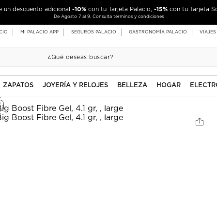
-10%
-15%
de un descuento adicional
con tu Tarjeta Palacio,
con tu Tarjeta S
De Agosto 7 al 9. Consulta términos y condiciones
CIO
MI PALACIO APP
SEGUROS PALACIO
GASTRONOMÍA PALACIO
VIAJES
ZAPATOS
JOYERÍA Y RELOJES
BELLEZA
HOGAR
ELECTR