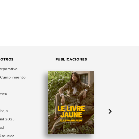
SOTROS
PUBLICACIONES
rporativo
e Cumplimiento
tica
abajo
ual 2025
dad
Búsqueda