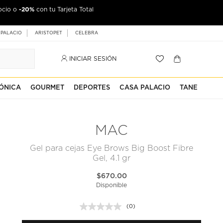
-20%
ocio o
con tu Tarjeta Total
 PALACIO
ARISTOPET
CELEBRA
INICIAR SESIÓN
ÓNICA
GOURMET
DEPORTES
CASA PALACIO
TANE
MAC
Gel para cejas Eye Brows Big Boost Fibre
Gel, 4.1 gr
$670.00
Disponible
(0)
Sin
puntuación.