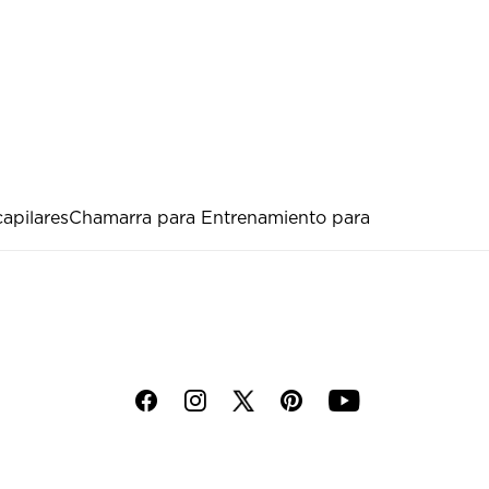
capilares
Chamarra para Entrenamiento para
f
i
p
y