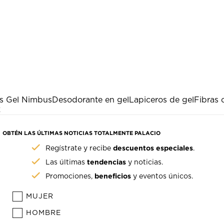
s Gel Nimbus
Desodorante en gel
Lapiceros de gel
Fibras 
k
OBTÉN LAS ÚLTIMAS NOTICIAS TOTALMENTE PALACIO
descuentos especiales
Regístrate y recibe
.
tendencias
Las últimas
y noticias.
beneficios
Promociones,
y eventos únicos.
MUJER
HOMBRE