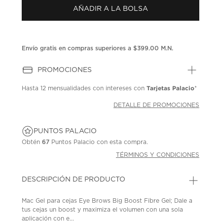
Enlace
AÑADIR A LA BOLSA
en
la
misma
página.
Envío gratis en compras superiores a $399.00 M.N.
PROMOCIONES
Tarjetas Palacio
Hasta
12 mensualidades
con intereses con
*
DETALLE DE PROMOCIONES
PUNTOS PALACIO
Obtén
67
Puntos Palacio con esta compra.
TÉRMINOS Y CONDICIONES
DESCRIPCIÓN DE PRODUCTO
Mac Gel para cejas Eye Brows Big Boost Fibre Gel; Dale a
tus cejas un boost y maximiza el volumen con una sola
aplicación con e...