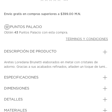
Sin
puntuación.
Enlace
en
Envío gratis en compras superiores a $399.00 M.N.
la
misma
página.
PUNTOS PALACIO
Obtén
43
Puntos Palacio con esta compra.
TÉRMINOS Y CONDICIONES
DESCRIPCIÓN DE PRODUCTO
Aretes Loredana Brunetti elaborados en metal con cristales de
adorno. Gracias a sus acabados refinados, añaden un toque de lumi...
ESPECIFICACIONES
DIMENSIONES
DETALLES
MATERIALES