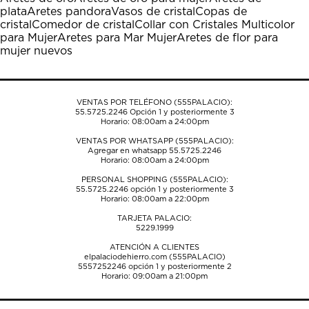
Esta
Esta
Esta
Esta
Esta
plata
Aretes pandora
Vasos de cristal
Copas de
acción
acción
acción
acción
acción
cristal
Comedor de cristal
Collar con Cristales Multicolor
abrirá
abrirá
abrirá
abrirá
abrirá
para Mujer
Aretes para Mar Mujer
Aretes de flor para
el
el
el
el
el
mujer nuevos
formulario
formulario
formulario
formulario
formulario
de
de
de
de
de
envío.
envío.
envío.
envío.
envío.
VENTAS POR TELÉFONO (555PALACIO):
55.5725.2246
Opción 1 y posteriormente 3
Horario: 08:00am a 24:00pm
VENTAS POR WHATSAPP (555PALACIO):
Agregar en whatsapp 55.5725.2246
Horario: 08:00am a 24:00pm
PERSONAL SHOPPING (555PALACIO):
55.5725.2246
opción 1 y posteriormente 3
Horario: 08:00am a 22:00pm
TARJETA PALACIO:
5229.1999
ATENCIÓN A CLIENTES
elpalaciodehierro.com (555PALACIO)
5557252246
opción 1 y posteriormente 2
Horario: 09:00am a 21:00pm