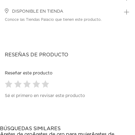
DISPONIBLE EN TIENDA
Conoce las Tiendas Palacio que tienen este producto.
RESEÑAS DE PRODUCTO
Reseñar este producto
Seleccionar
Seleccionar
Seleccionar
Seleccionar
Seleccionar
Sé el primero en revisar este producto
para
para
para
para
para
calificar
calificar
calificar
calificar
calificar
el
el
el
el
el
artículo
artículo
artículo
artículo
artículo
con
con
con
con
con
1
2
3
4
5
BÚSQUEDAS SIMILARES
estrella
estrellas.
estrellas.
estrellas.
estrellas.
Aretes de oro
Aretes de oro para mujer
Aretes de